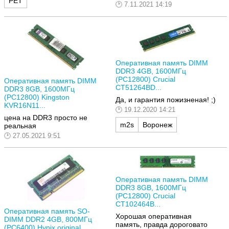
РЕТ
7.11.2021 14:19
Оперативная память DIMM
DDR3 4GB, 1600МГц
(PC12800) Crucial
Оперативная память DIMM
CT51264BD...
DDR3 8GB, 1600МГц
(PC12800) Kingston
Да, и гарантия пожизненая! ;)
KVR16N11...
19.12.2020 14:21
цена на DDR3 просто не
m2s
Воронеж
реальная
27.05.2021 9:51
Оперативная память DIMM
DDR3 8GB, 1600МГц
(PC12800) Crucial
CT102464B...
Оперативная память SO-
Хорошая оперативная
DIMM DDR2 4GB, 800МГц
память, правда дороговато
(PC6400) Hynix original