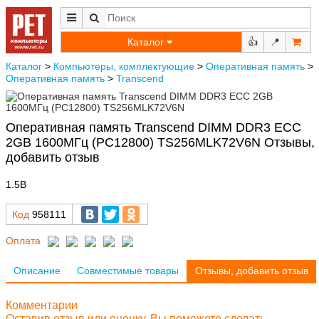
Каталог
👍
📍
Каталог
>
Компьютеры, комплектующие
>
Оперативная память
>
Оперативная память
>
Transcend
Оперативная память Transcend DIMM DDR3 ECC
2GB 1600МГц (PC12800) TS256MLK72V6N Отзывы,
добавить отзыв
1.5В
Код
958111
Оплата
Описание
Совместимые товары
Отзывы, добавить отзыв
Комментарии
Оставив отзыв или оценку, Вы поможете сделать