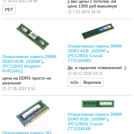
14.03.2022 18:46
у вас цены с потолка ,ей
цена 1300 руб максимум
РЕТ
7.11.2021 14:19
Оперативная память DIMM
DDR3 4GB, 1600МГц
(PC12800) Crucial
Оперативная память DIMM
CT51264BD...
DDR3 8GB, 1600МГц
(PC12800) Kingston
Да, и гарантия пожизненая! ;)
KVR16N11...
19.12.2020 14:21
цена на DDR3 просто не
m2s
Воронеж
реальная
27.05.2021 9:51
Оперативная память DIMM
DDR3 8GB, 1600МГц
(PC12800) Crucial
CT102464B...
Оперативная память SO-