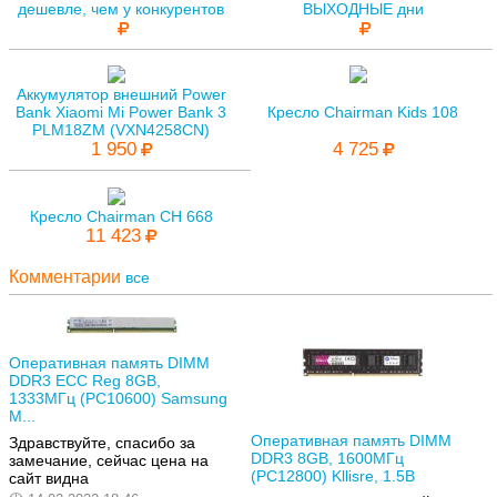
дешевле, чем у конкурентов
ВЫХОДНЫЕ дни
Аккумулятор внешний Power
Bank Xiaomi Mi Power Bank 3
Кресло Chairman Kids 108
PLM18ZM (VXN4258CN)
1 950
4 725
Кресло Chairman CH 668
11 423
Комментарии
все
Оперативная память DIMM
DDR3 ECC Reg 8GB,
1333МГц (PC10600) Samsung
M...
Оперативная память DIMM
Здравствуйте, спасибо за
DDR3 8GB, 1600МГц
замечание, сейчас цена на
(PC12800) Kllisre, 1.5В
сайт видна