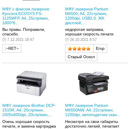
МФУ с факсом лазерное
МФУ лазерное Pantum
Kyocera ECOSYS FS-
M6500, A4, 22стр/мин,
1125MFP, A4, 25стр/мин,
1200dpi, USB2.0, ЖК
1800*6...
дисплей,...
Вы правы. Поправили,
недорогая заправка,
спасибо.
хорошая скорость печати
7.12.2021 18:47
26.10.2021 8:57
:~RET~
Егор
Старый Оскол
МФУ лазерное Brother DCP-
МФУ лазерное Pantum
1510R, A4, 20стр/мин,
M6550NW, A4, 22стр/мин,
2400х600dpi, 20стр/мин,...
1200dpi, автоподатчик скан...
Очень хорошая скорость
Несмотря на свои габариты
печати, и замена картриджа
достаточно легкий, печатает