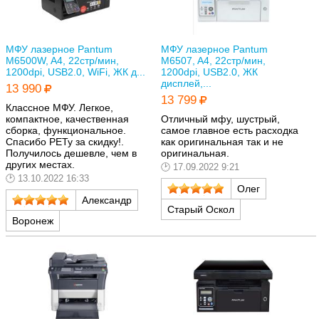
МФУ лазерное Pantum
МФУ лазерное Pantum
M6500W, A4, 22стр/мин,
M6507, A4, 22стр/мин,
1200dpi, USB2.0, WiFi, ЖК д...
1200dpi, USB2.0, ЖК
дисплей,...
13 990
13 799
Классное МФУ. Легкое,
компактное, качественная
Отличный мфу, шустрый,
сборка, функциональное.
самое главное есть расходка
Спасибо РЕТу за скидку!.
как оригинальная так и не
Получилось дешевле, чем в
оригинальная.
других местах.
17.09.2022 9:21
13.10.2022 16:33
Олег
Александр
Старый Оскол
Воронеж