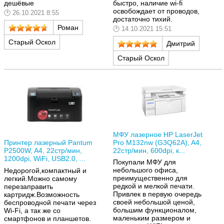
дешёвые
быстро, наличие wi-fi
освобождает от проводов,
26.10.2021 8:55
достаточно тихий.
Роман
14.10.2021 15:51
Старый Оскол
Дмитрий
Старый Оскол
МФУ лазерное HP LaserJet
Pro M132nw (G3Q62A), A4,
Принтер лазерный Pantum
22стр/мин, 600dpi, к...
P2500W, A4, 22стр/мин,
1200dpi, WiFi, USB2.0, ...
Покупали МФУ для
небольшого офиса,
Недорогой,компактный и
преимущественно для
легкий.Можно самому
редкой и мелкой печати.
перезаправить
Привлек в первую очередь
картридж.Возможность
своей небольшой ценой,
беспроводной печати через
большим функционалом,
Wi-Fi, а так же со
маленьким размером и
смартфонов и планшетов.