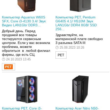
Компьютер Aquarius W60S
Компьютер РЕТ, Pentium
SFX, Core i3-4130 3.4/ Звук
G6405 4.1/ H510M Звук
Видео LAN1Gb/ DDR3...
LAN1Gb/ DDR4 8GB/ SSD
256...
Добрый день. Перед
продажей все товары
Здравствуйте, на
тестируются сервисным
материнской плате свободно
центром. Если у вас возникла
3 разъема SATA III
проблема, можете
25.08.2023 10:26
обратиться в любой филиал
фирмы, где есть СЦ.
РЕТ
24.10.2023 13:45
Компьютер РЕТ, Core i3-
Компьютер Acer Nitro N50-