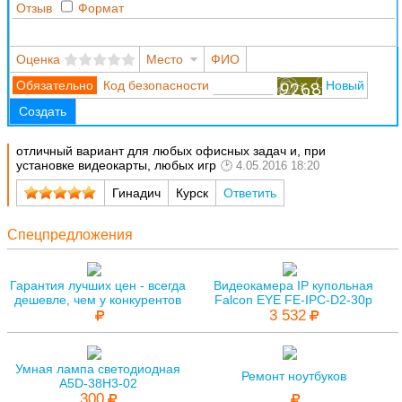
Отзыв
Формат
Оценка
Место
ФИО
Код безопасности
Новый
Создать
отличный вариант для любых офисных задач и, при
установке видеокарты, любых игр
4.05.2016 18:20
Гинадич
Курск
Ответить
Спецпредложения
Гарантия лучших цен - всегда
Видеокамера IP купольная
дешевле, чем у конкурентов
Falcon EYE FE-IPC-D2-30p
3 532
Умная лампа светодиодная
Ремонт ноутбуков
A5D-38H3-02
300