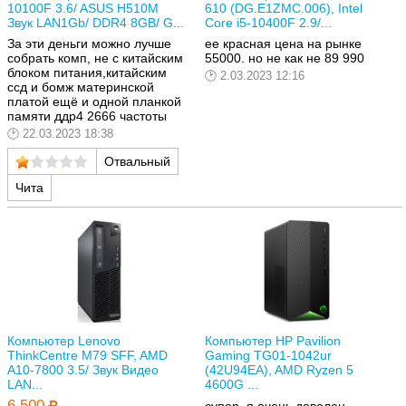
10100F 3.6/ ASUS H510M
610 (DG.E1ZMC.006), Intel
Звук LAN1Gb/ DDR4 8GB/ G...
Core i5-10400F 2.9/...
За эти деньги можно лучше
ее красная цена на рынке
собрать комп, не с китайским
55000. но не как не 89 990
блоком питания,китайским
2.03.2023 12:16
ссд и бомж материнской
платой ещё и одной планкой
памяти ддр4 2666 частоты
22.03.2023 18:38
Отвальный
Чита
Компьютер Lenovo
Компьютер HP Pavilion
ThinkCentre M79 SFF, AMD
Gaming TG01-1042ur
A10-7800 3.5/ Звук Видео
(42U94EA), AMD Ryzen 5
LAN...
4600G ...
6 500
супер. я очень доволен