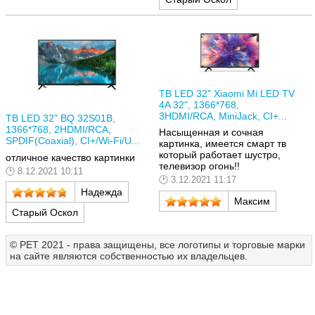
ТВ LED 32" Xiaomi Mi LED TV
4A 32", 1366*768,
3HDMI/RCA, MiniJack, CI+...
ТВ LED 32" BQ 32S01B,
1366*768, 2HDMI/RCA,
Насыщенная и сочная
SPDIF(Coaxial), CI+/Wi-Fi/U...
картинка, имеется смарт тв
который работает шустро,
отличное качество картинки
телевизор огонь!!
8.12.2021 10:11
3.12.2021 11:17
Надежда
Максим
Старый Оскол
© РЕТ 2021 - права защищены, все логотипы и торговые марки
на сайте являются собственностью их владельцев.