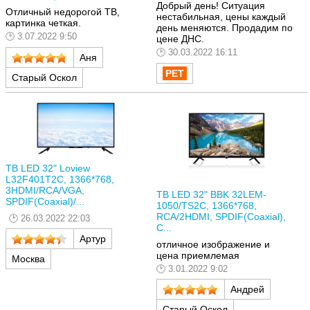
Добрый день! Ситуация
Отличный недорогой ТВ,
нестабильная, цены каждый
картинка четкая.
день меняются. Продадим по
3.07.2022 9:50
цене ДНС.
30.03.2022 16:11
Аня
Старый Оскол
ТВ LED 32" Loview
L32F401T2C, 1366*768,
3HDMI/RCA/VGA,
ТВ LED 32" BBK 32LEM-
SPDIF(Coaxial)/...
1050/TS2C, 1366*768,
RCA/2HDMI, SPDIF(Coaxial),
26.03.2022 22:03
C...
Артур
отличное изображение и
цена приемлемая
Москва
3.01.2022 9:02
Андрей
Старый Оскол