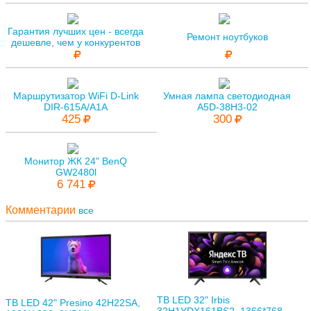
Гарантия лучших цен - всегда
Ремонт ноутбуков
дешевле, чем у конкурентов
Маршрутизатор WiFi D-Link
Умная лампа светодиодная
DIR-615A/A1A
A5D-38H3-02
425
300
Монитор ЖК 24" BenQ
GW2480l
6 741
Комментарии
все
ТВ LED 32" Irbis
ТВ LED 42" Presino 42H22SA,
32H1YDX161BS2, 1366*768,