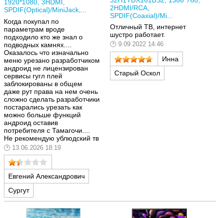
1920*1080, 3HDMI,
2HDMI/RCA,
SPDIF(Optical)/MiniJack,...
SPDIF(Coaxial)/Mi...
Когда покупал по
Отличный ТВ, интернет
параметрам вроде
шустро работает.
подходило кто же знал о
9.09.2022 14:46
подводных камнях....
Оказалось что изначально
Инна
меню урезано разработчиком
андроид не лицензирован
Старый Оскол
сервисы гугл плей
заблокированы в общем
даже рут права на нем очень
сложно сделать разработчики
постарались урезать как
можно больше функций
андроид оставив
потребителя с Тамагочи....
Не рекомендую ублюдский тв
13.06.2026 18:19
Евгений Александрович
Сургут