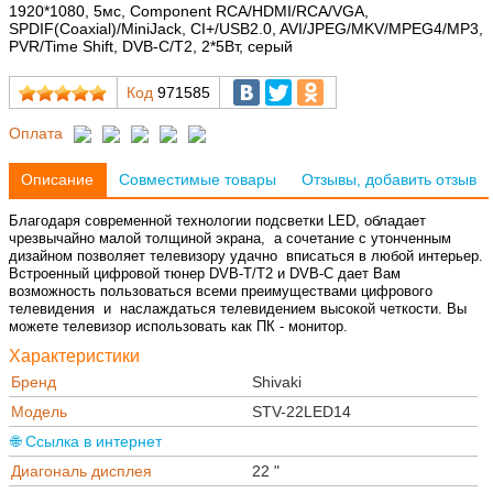
1920*1080, 5мс, Component RCA/HDMI/RCA/VGA,
SPDIF(Coaxial)/MiniJack, CI+/USB2.0, AVI/JPEG/MKV/MPEG4/MP3,
PVR/Time Shift, DVB-C/T2, 2*5Вт, серый
Код
971585
Оплата
Описание
Совместимые товары
Отзывы, добавить отзыв
Благодаря современной технологии подсветки LED, обладает
чрезвычайно малой толщиной экрана, а сочетание с утонченным
дизайном позволяет телевизору удачно вписаться в любой интерьер.
Встроенный цифровой тюнер DVB-T/Т2 и DVB-C дает Вам
возможность пользоваться всеми преимуществами цифрового
телевидения и наслаждаться телевидением высокой четкости. Вы
можете телевизор использовать как ПК - монитор.
Характеристики
Бренд
Shivaki
Модель
STV-22LED14
🌐 Ссылка в интернет
Диагональ дисплея
22 "