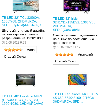
ТВ LED 32" TCL 32S60A,
ТВ LED 32" Irbis
1366*768, 2HDMI/RCA,
32H1YDX135BS2, 1366*768,
SPDIF(Optical)/MiniJack, C...
2HDMI/RCA,
SPDIF(Coaxial)/Mi...
Шустрый, стильный дизайн,
четкая картинка, хоть и
Самое лучшее предложение
разрешение не 1920*1080
на рынке по соотношению
цена-качество
2.08.2022 9:53
18.07.2022 11:19
Алла
Анатолий
Старый Оскол
Старый Оскол
ТВ LED 65" Xiaomi Mi LED TV
ТВ LED 40" Prestigio MUZE
4S 65", 3840*2160, 2/16Gb,
(PTV40SN04Y_CIS_BK),
3HDMI/RCA, SPDI...
1920*1080, 3HDMI/RCA/VG...