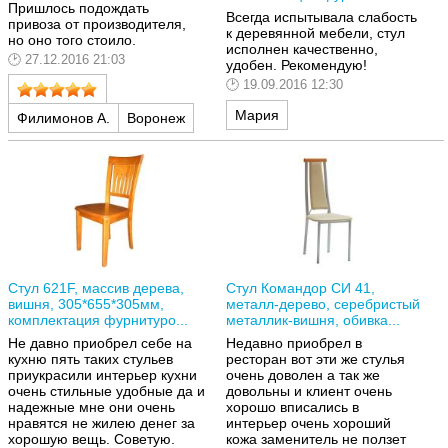
Пришлось подождать
Всегда испытывала слабость
привоза от производителя,
к деревянной мебели, стул
но оно того стоило.
исполнен качественно,
27.12.2016 21:03
удобен. Рекомендую!
19.09.2016 12:30
Мария
Филимонов А.
Воронеж
Стул 621F, массив дерева,
Стул Командор СИ 41,
вишня, 305*655*305мм,
металл-дерево, серебристый
комплектация фурнитуро...
металлик-вишня, обивка...
Не давно приобрел себе на
Недавно приобрел в
кухню пять таких стульев
ресторан вот эти же стулья
приукрасили интерьер кухни
очень доволен а так же
очень стильные удобные да и
довольны и клиент очень
надежные мне они очень
хорошо вписались в
нравятся не жилею денег за
интерьер очень хороший
хорошую вещь. Советую.
кожа заменитель не ползет