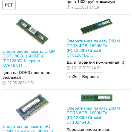
цена 1300 руб максимум
РЕТ
7.11.2021 14:19
Оперативная память DIMM
DDR3 4GB, 1600МГц
(PC12800) Crucial
Оперативная память DIMM
CT51264BD...
DDR3 8GB, 1600МГц
(PC12800) Kingston
Да, и гарантия пожизненая! ;)
KVR16N11...
19.12.2020 14:21
цена на DDR3 просто не
m2s
Воронеж
реальная
27.05.2021 9:51
Оперативная память DIMM
DDR3 8GB, 1600МГц
(PC12800) Crucial
CT102464B...
Оперативная память SO-
Хорошая оперативная
DIMM DDR2 4GB, 800МГц