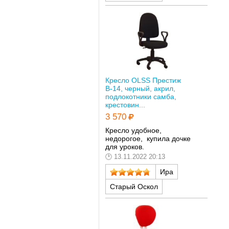
Кресло OLSS Престиж
В-14, черный, акрил,
подлокотники самба,
крестовин...
3 570
Кресло удобное,
недорогое, купила дочке
для уроков.
13.11.2022 20:13
Ира
Старый Оскол