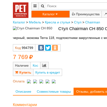
Каталог
👍
📍
Каталог
>
Мебель
>
Кресла и стулья
>
Стул
>
Chairman
Стул Chairman CH 850 
черный, экокожа Terra 118, подлокотники закругленные с м
Код
994799
7 769
Наличие
Кос
Купить в кредит
Оплата
Описание
Совместимые товары
Отзывы, добавить 
Комментарии