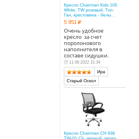
Кресло Chairman Kids 105
White, TW розовый, Топ-
Ган, крестовина - белы...
5 951
Очень удобное
кресло за счет
поролонового
наполнителя в
составе сидушки.
11.08.2022 15:34
Ира
Старый Оскол
Кресло Chairman CH 696
TW-01 Ch, черный, акрил,