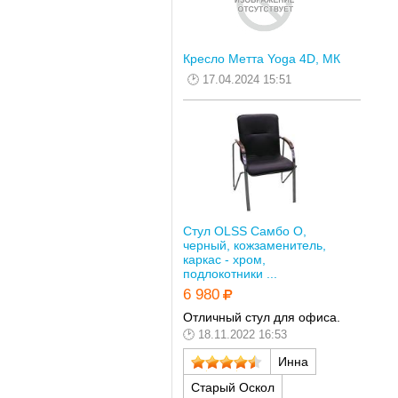
Кресло Метта Yoga 4D, МК
17.04.2024 15:51
Стул OLSS Самбо О,
черный, кожзаменитель,
каркас - хром,
подлокотники ...
6 980
Отличный стул для офиса.
18.11.2022 16:53
Инна
Старый Оскол