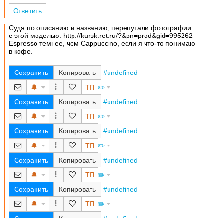
Ответить
Судя по описанию и названию, перепутали фотографии
с этой моделью: http://kursk.ret.ru/?&pn=prod&gid=995262
Espresso темнее, чем Cappuccino, если я что-то понимаю
в кофе.
Сохранить
Копировать
#undefined
🔔
ТП
✏️
Сохранить
Копировать
#undefined
🔔
ТП
✏️
Сохранить
Копировать
#undefined
🔔
ТП
✏️
Сохранить
Копировать
#undefined
🔔
ТП
✏️
Сохранить
Копировать
#undefined
🔔
ТП
✏️