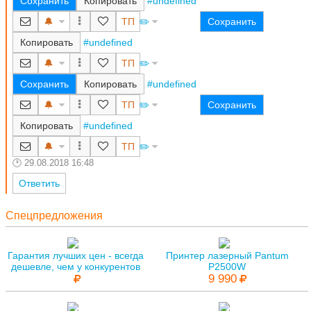
Сохранить
Копировать
#undefined
🔔
ТП
✏️
Сохранить
Копировать
#undefined
🔔
ТП
✏️
Сохранить
Копировать
#undefined
🔔
ТП
✏️
Сохранить
Копировать
#undefined
🔔
ТП
✏️
29.08.2018 16:48
Ответить
Спецпредложения
Гарантия лучших цен - всегда
Принтер лазерный Pantum
дешевле, чем у конкурентов
P2500W
9 990