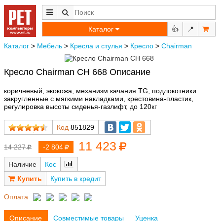
Каталог
👍
📍
Каталог
>
Мебель
>
Кресла и стулья
>
Кресло
>
Chairman
Кресло Chairman CH 668 Описание
коричневый, экокожа, механизм качания TG, подлокотники
закругленные с мягкими накладками, крестовина-пластик,
регулировка высоты сиденья-газлифт, до 120кг
Код
851829
11 423
14 227
-2 804
Наличие
Кос
Купить в кредит
Оплата
Описание
Совместимые товары
Уценка