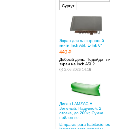
Сургут
Экран для электронной
книги Inch A6I, E-Ink 6"
440
Добрый день. Подойдет ли
экран на inch A5I ?
3.06.2026 14:16
Диван LAMZAC Н
Зеленый, Надувной, 2
отсека, до 200кг, Сумка,
нейлон во...
lámparas para habitaciones
lamparas para comedor