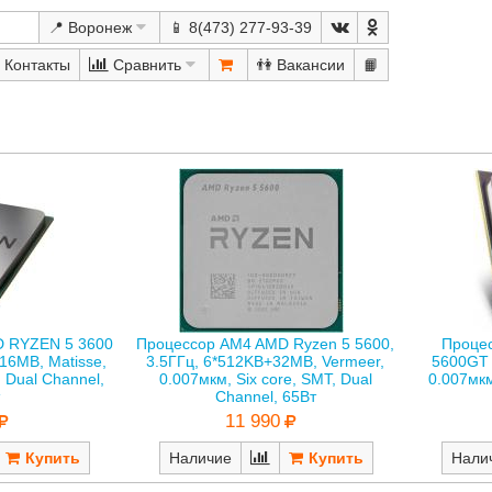
📍 Воронеж
📱 8(473) 277-93-39
Сравнить
👫
📙
D RYZEN 5 3600
Процессор AM4 AMD Ryzen 5 5600,
Проце
16MB, Matisse,
3.5ГГц, 6*512KB+32MB, Vermeer,
5600GT 
, Dual Channel,
0.007мкм, Six core, SMT, Dual
0.007мкм
Channel, 65Вт
11 990
Наличие
Нали