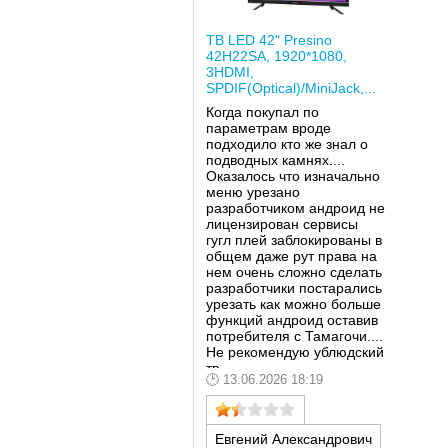
ТВ LED 42" Presino
42H22SA, 1920*1080,
3HDMI,
SPDIF(Optical)/MiniJack,...
Когда покупал по
параметрам вроде
подходило кто же знал о
подводных камнях....
Оказалось что изначально
меню урезано
разработчиком андроид не
лицензирован сервисы
гугл плей заблокированы в
общем даже рут права на
нем очень сложно сделать
разработчики постарались
урезать как можно больше
функций андроид оставив
потребителя с Тамагочи....
Не рекомендую ублюдский
тв
13.06.2026 18:19
Евгений Александрович