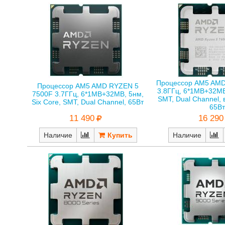
Процессор AM5 AMD
Процессор AM5 AMD RYZEN 5
3.8ГГц, 6*1MB+32MB,
7500F 3.7ГГц, 6*1MB+32MB, 5нм,
SMT, Dual Channel,
Six Core, SMT, Dual Channel, 65Вт
65Вт
11 490
16 290
Наличие
Наличие