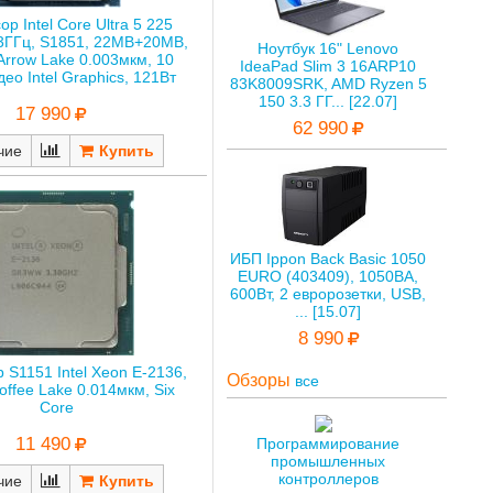
р Intel Core Ultra 5 225
.3ГГц, S1851, 22MB+20MB,
Ноутбук 16" Lenovo
Arrow Lake 0.003мкм, 10
IdeaPad Slim 3 16ARP10
део Intel Graphics, 121Вт
83K8009SRK, AMD Ryzen 5
150 3.3 ГГ... [22.07]
17 990
62 990
чие
ИБП Ippon Back Basic 1050
EURO (403409), 1050ВА,
600Вт, 2 евророзетки, USB,
... [15.07]
8 990
 S1151 Intel Xeon E-2136,
Обзоры
все
ffee Lake 0.014мкм, Six
Core
11 490
Программирование
промышленных
контроллеров
чие