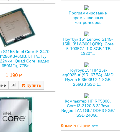
Программирование
промышленных
контроллеров
Ноутбук 15" Lenovo S145-
15IIL (81W8001QRK), Core
i5-1035G1 1.0 8GB 1TB
 S1155 Intel Core i5-3470
1920*...
4*256KB+6MB, 5ГТ/с, Ivy
022мкм, Quad Core, видео
650МГц, 77Вт
Ноутбук 15" HP 15s-
1 190
eq0025ur (9RL67EA), AMD
Ryzen 5 3500U 2.1 8GB
256GB SSD 1...
чие
Компьютер HP RP5800,
Core i3-2120 3.3/ Звук
Видео LAN1Gb/ DDR3 8GB/
SSD 240G...
Комментарии
все