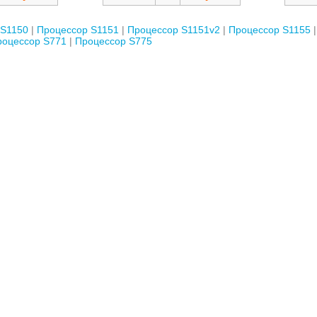
 S1150
Процессор S1151
Процессор S1151v2
Процессор S1155
роцессор S771
Процессор S775