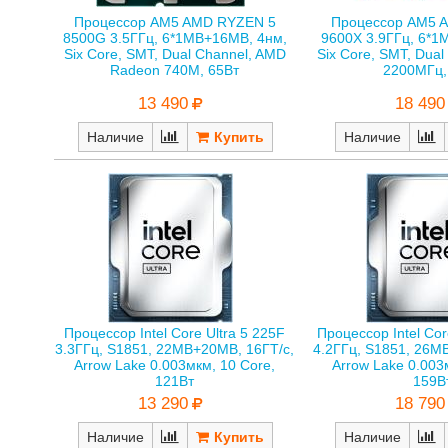
Процессор AM5 AMD RYZEN 5
Процессор AM5 
8500G 3.5ГГц, 6*1MB+16MB, 4нм,
9600X 3.9ГГц, 6*1
Six Core, SMT, Dual Channel, AMD
Six Core, SMT, Dual
Radeon 740M, 65Вт
2200МГц,
13 490
18 490
Наличие
Наличие
Процессор Intel Core Ultra 5 225F
Процессор Intel Cor
3.3ГГц, S1851, 22MB+20MB, 16ГТ/с,
4.2ГГц, S1851, 26M
Arrow Lake 0.003мкм, 10 Core,
Arrow Lake 0.003
121Вт
159В
13 290
18 790
Наличие
Наличие