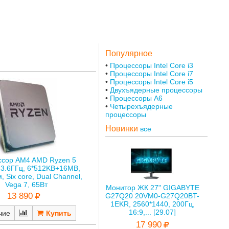
Популярное
Процессоры Intel Core i3
Процессоры Intel Core i7
Процессоры Intel Core i5
Двухъядерные процессоры
Процессоры A6
Четырехъядерные
процессоры
Новинки
все
ссор AM4 AMD Ryzen 5
3.6ГГц, 6*512KB+16MB,
, Six core, Dual Channel,
Vega 7, 65Вт
Монитор ЖК 27" GIGABYTE
13 890
G27Q20 20VM0-G27Q20BT-
1EKR, 2560*1440, 200Гц,
16:9,... [29.07]
чие
17 990