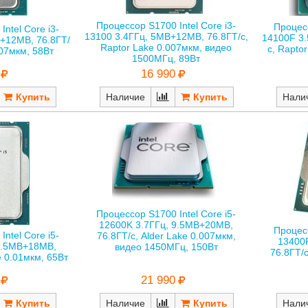
Процессор S1700 Intel Core i3-
Процесс
ntel Core i3-
13100 3.4ГГц, 5MB+12MB, 76.8ГТ/с,
14100F 3.
+12MB, 76.8ГТ/
Raptor Lake 0.007мкм, видео
с, Rapto
007мкм, 58Вт
1500МГц, 89Вт
16 990
Нали
Наличие
Процессор S1700 Intel Core i5-
12600K 3.7ГГц, 9.5MB+20MB,
Процесс
ntel Core i5-
76.8ГТ/с, Alder Lake 0.007мкм,
13400
7.5MB+18MB,
видео 1450МГц, 150Вт
76.8ГТ/
e 0.01мкм, 65Вт
21 990
Наличие
Нали