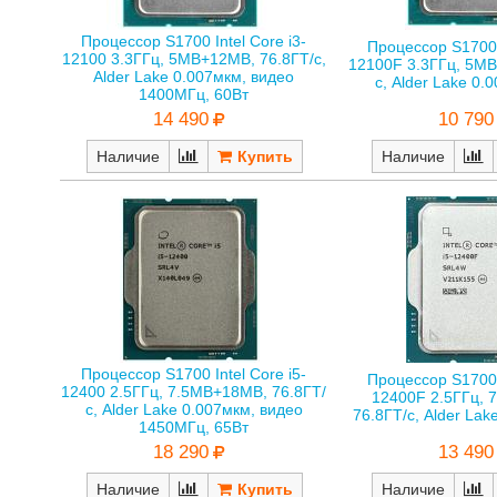
Процессор S1700 Intel Core i3-
Процессор S1700 I
12100 3.3ГГц, 5MB+12MB, 76.8ГТ/с,
12100F 3.3ГГц, 5MB
Alder Lake 0.007мкм, видео
с, Alder Lake 0.
1400МГц, 60Вт
10 790
14 490
Наличие
Наличие
Процессор S1700 Intel Core i5-
Процессор S1700 I
12400 2.5ГГц, 7.5MB+18MB, 76.8ГТ/
12400F 2.5ГГц, 
с, Alder Lake 0.007мкм, видео
76.8ГТ/с, Alder Lak
1450МГц, 65Вт
13 490
18 290
Наличие
Наличие