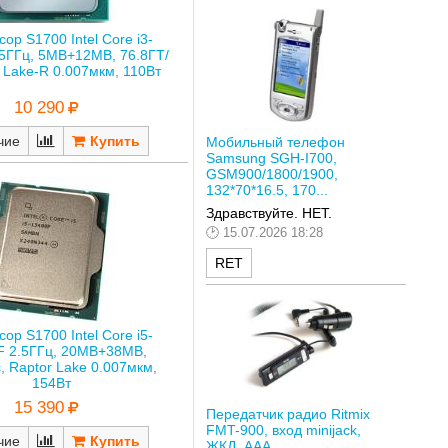
ор S1700 Intel Core i3-
5ГГц, 5MB+12MB, 76.8ГТ/
r Lake-R 0.007мкм, 110Вт
10 290
чие
Мобильный телефон
Samsung SGH-I700,
GSM900/1800/1900,
132*70*16.5, 170...
Здравствуйте. НЕТ.
15.07.2026 18:28
RET
ор S1700 Intel Core i5-
F 2.5ГГц, 20MB+38MB,
с, Raptor Lake 0.007мкм,
154Вт
15 390
Передатчик радио Ritmix
FMT-900, вход minijack,
чие
ЖКД, AAA,