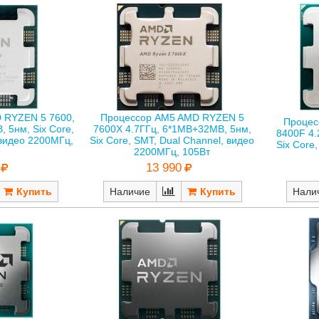
 RYZEN 5 7600,
Процессор AM5 AMD RYZEN 5
Процес
 5нм, Six Core,
7600X 4.7ГГц, 6*1MB+32MB, 5нм,
8400F 4.
 видео 2200МГц,
Six Core, SMT, Dual Channel, видео
Six Core
2200МГц, 105Вт
13 990
Нали
Наличие