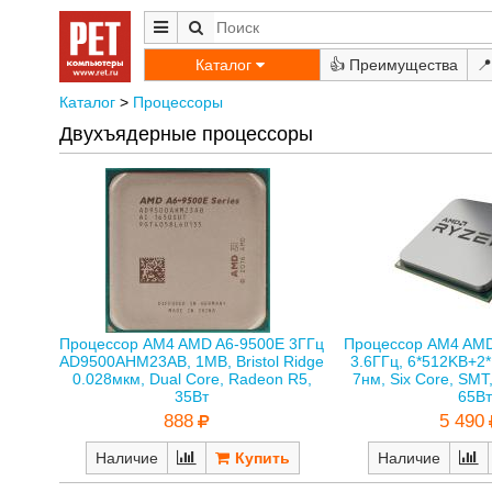
Каталог
👍
📍
Каталог
>
Процессоры
Двухъядерные процессоры
Процессор AM4 AMD A6-9500E 3ГГц
Процессор AM4 AM
AD9500AHM23AB, 1MB, Bristol Ridge
3.6ГГц, 6*512KB+2*
0.028мкм, Dual Core, Radeon R5,
7нм, Six Core, SMT
35Вт
65Вт
888
5 490
Наличие
Наличие