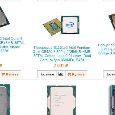
Intel Core i3-
KB+6MB, 8ГТ/с,
Процессор
14мкм, видео
Процессор S1151v2 Intel Pentium
3.2ГГц, 
 65Вт
Gold G5420 3.8ГГц, 2*256KB+4MB,
Bridge 0.
8ГТ/с, Coffee Lake 0.014мкм, Dual
Core, видео 350МГц, 54Вт
2 691
Наличие
Нали