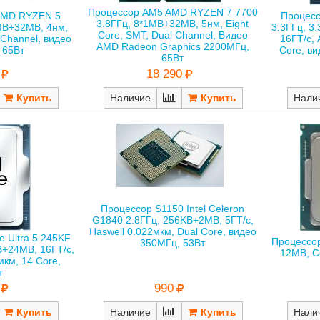
Процессор AM5 AMD RYZEN 7 7700
AMD RYZEN 5
Процессо
3.8ГГц, 8*1MB+32MB, 5нм, Eight
MB+32MB, 4нм,
3.3ГГц, 3
Core, SMT, Dual Channel, Видео
 Channel, видео
16ГТ/с, 
AMD Radeon Graphics 2200МГц,
 65Вт
Core, ви
65Вт
18 290
Нали
Наличие
Процессор S1150 Intel Celeron
G1840 2.8ГГц, 256KB+2MB, 5ГТ/с,
Haswell 0.022мкм, Dual Core, видео
e Ultra 5 245KF
Процессор
350МГц, 53Вт
B+24MB, 16ГТ/с,
12MB, Co
мкм, 14 Core,
т
990
Наличие
Нали