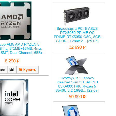
Видеокарта PCI-E ASUS
RTX5050 PRIME OC
PRIME-RTX5050-O8G, 8GB
GDDR6 128bit 2... [29.07]
сор AM5 AMD RYZEN 5
32 990
2ГГц, 6*1MB+16MB, 4нм,
, SMT, Dual Channel, 65Вт
8 290
чие
Ноутбук 15" Lenovo
IdeaPad Slim 3 15AHP10
83KA000TRK, Ryzen 5
8540U 3.2 16GB... [22.07]
59 990