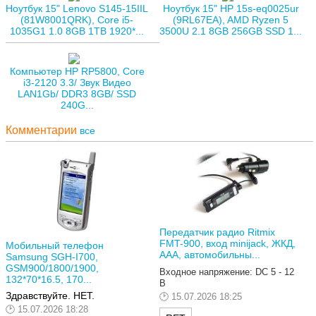
Ноутбук 15" Lenovo S145-15IIL
Ноутбук 15" HP 15s-eq0025ur
(81W8001QRK), Core i5-
(9RL67EA), AMD Ryzen 5
1035G1 1.0 8GB 1TB 1920*...
3500U 2.1 8GB 256GB SSD 1...
Компьютер HP RP5800, Core
i3-2120 3.3/ Звук Видео
LAN1Gb/ DDR3 8GB/ SSD
240G...
Комментарии
все
Передатчик радио Ritmix
FMT-900, вход minijack, ЖКД,
Мобильный телефон
AAA, автомобильны...
Samsung SGH-I700,
GSM900/1800/1900,
Входное напряжение: DC 5 - 12
132*70*16.5, 170...
В
Здравствуйте. НЕТ.
15.07.2026 18:25
15.07.2026 18:28