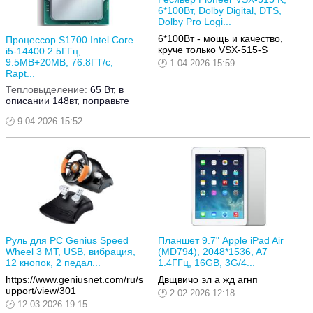
6*100Вт, Dolby Digital, DTS,
Dolby Pro Logi...
6*100Вт - мощь и качество,
Процессор S1700 Intel Core
круче только VSX-515-S
i5-14400 2.5ГГц,
9.5MB+20MB, 76.8ГТ/с,
1.04.2026 15:59
Rapt...
Тепловыделение:
65 Вт, в
описании 148вт, поправьте
9.04.2026 15:52
Руль для PC Genius Speed
Планшет 9.7" Apple iPad Air
Wheel 3 MT, USB, вибрация,
(MD794), 2048*1536, A7
12 кнопок, 2 педал...
1.4ГГц, 16GB, 3G/4...
https://www.geniusnet.com/ru/s
Двщвичо эл а жд агнп
upport/view/301
2.02.2026 12:18
12.03.2026 19:15