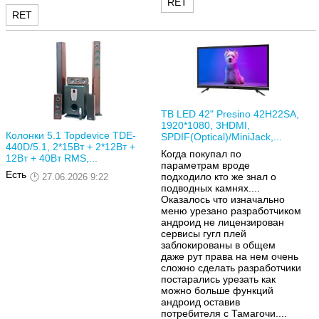
RET
RET
ТВ LED 42" Presino 42H22SA,
1920*1080, 3HDMI,
Колонки 5.1 Topdevice TDE-
SPDIF(Optical)/MiniJack,...
440D/5.1, 2*15Вт + 2*12Вт +
Когда покупал по
12Вт + 40Вт RMS,...
параметрам вроде
Есть
подходило кто же знал о
27.06.2026 9:22
подводных камнях....
Оказалось что изначально
меню урезано разработчиком
андроид не лицензирован
сервисы гугл плей
заблокированы в общем
даже рут права на нем очень
сложно сделать разработчики
постарались урезать как
можно больше функций
андроид оставив
потребителя с Тамагочи....