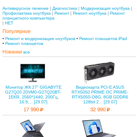
Антивирусное лечение
Диагностика
Модернизация ноутбука
Профилактика ноутбука
Ремонт
Ремонт ноутбука
Ремонт
планшетного компьютера
НЕТ
Популярное
Ремонт и модернизация ноутбуков
Ремонт планшетов iPad
Ремонт планшетов
Новинки
все
Монитор ЖК 27" GIGABYTE
Видеокарта PCI-E ASUS
G27Q20 20VM0-G27Q20BT-
RTX5050 PRIME OC PRIME-
1EKR, 2560*1440, 200Гц,
RTX5050-O8G, 8GB GDDR6
16:9,... [29.07]
128bit 2... [29.07]
17 990
32 990