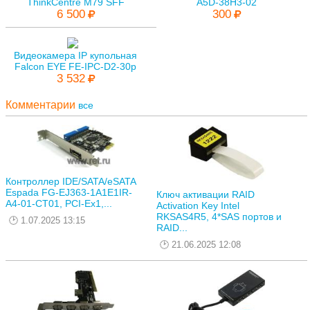
ThinkCentre M79 SFF
A5D-38H3-02
6 500
300
Видеокамера IP купольная
Falcon EYE FE-IPC-D2-30p
3 532
Комментарии
все
Контроллер IDE/SATA/eSATA
Espada FG-EJ363-1A1E1IR-
Ключ активации RAID
A4-01-CT01, PCI-Ex1,...
Activation Key Intel
RKSAS4R5, 4*SAS портов и
1.07.2025 13:15
RAID...
21.06.2025 12:08