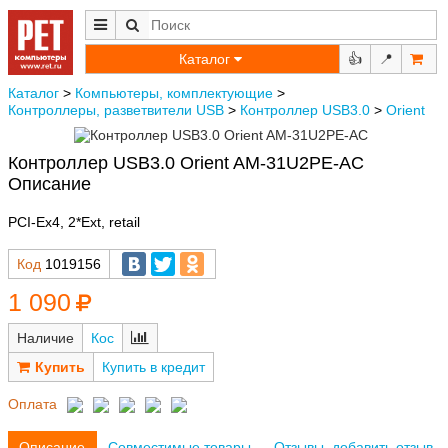
Каталог
👍
📍
Каталог
>
Компьютеры, комплектующие
>
Контроллеры, разветвители USB
>
Контроллер USB3.0
>
Orient
Контроллер USB3.0 Orient AM-31U2PE-AС
Описание
PCI-Ex4, 2*Ext, retail
Код
1019156
1 090
Наличие
Кос
Купить в кредит
Оплата
Описание
Совместимые товары
Отзывы, добавить отзыв