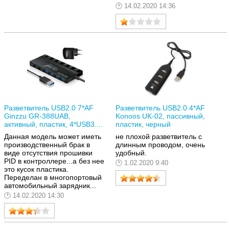
14.02.2020 14:36
Разветвитель USB2.0 7*AF
Разветвитель USB2.0 4*AF
Ginzzu GR-388UAB,
Konoos UK-02, пассивный,
активный, пластик, 4*USB3....
пластик, черный
Данная модель может иметь
не плохой разветвитель с
производственный брак в
длинным проводом, очень
виде отсутствия прошивки
удобный.
PID в контроллере...а без нее
1.02.2020 9:40
это кусок пластика.
Переделан в многопортовый
автомобильный зарядник...
14.02.2020 14:30