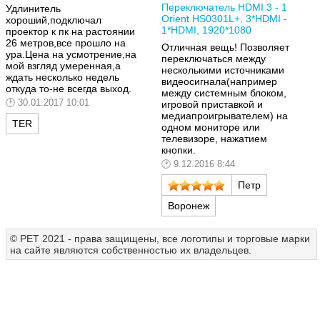
Переключатель HDMI 3 - 1
Удлинитель
Orient HS0301L+, 3*HDMI -
хороший,подключал
1*HDMI, 1920*1080
проектор к пк на растоянии
26 метров,все прошло на
Отличная вещь! Позволяет
ура.Цена на усмотрение,на
переключаться между
мой взгляд умеренная,а
несколькими источниками
ждать несколько недель
видеосигнала(например
откуда то-не всегда выход.
между системным блоком,
30.01.2017 10:01
игровой приставкой и
медиапроигрывателем) на
TER
одном мониторе или
телевизоре, нажатием
кнопки.
9.12.2016 8:44
Петр
Воронеж
© РЕТ 2021 - права защищены, все логотипы и торговые марки
на сайте являются собственностью их владельцев.