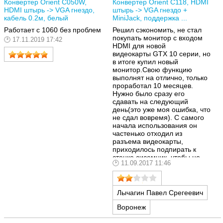
Конвертер Orient C050W,
Конвертер Orient C118, HDMI
HDMI штырь -> VGA гнездо,
штырь -> VGA гнездо +
кабель 0.2м, белый
MiniJack, поддержка ...
Работает с 1060 без проблем
Решил сэкономить, не стал
покупать монитор с входом
17.11.2019 17:42
HDMI для новой
видеокарты
GTX
10 серии, но
в итоге купил новый
монитор.Cвою функцию
выполнят на отлично, только
проработал 10 месяцев.
Нужно было сразу его
сдавать на следующий
день(это уже моя ошибка, что
не сдал вовремя). С самого
начала использования он
частенько отходил из
разъема видеокарты,
приходилось подпирать к
стенке сисемник, чтобы не
11.09.2017 11:46
выскакивал конвертер. В
итоге расшатался HDMI
"выход" от него и перестал
пропускать сигнал.Я отнес
Лычагин Павел Срегеевич
его в ремонт по гарантии, где
мне сказали что это
Воронеж
механическое повреждение и
отказали в ремонте. Можете