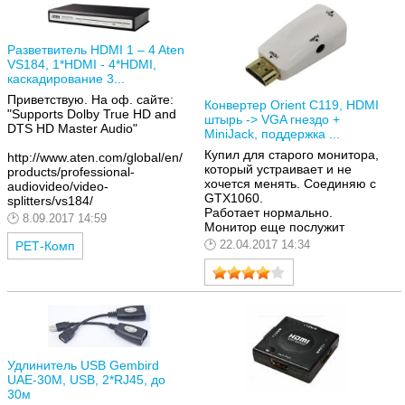
покупать, если хотите
сэкономить, но бывает и
такая ситуация как у меня.
Разветвитель HDMI 1 – 4 Aten
VS184, 1*HDMI - 4*HDMI,
каскадирование 3...
Приветствую. На оф. сайте:
Конвертер Orient C119, HDMI
"Supports Dolby True HD and
штырь -> VGA гнездо +
DTS HD Master Audio"
MiniJack, поддержка ...
Купил для старого монитора,
http://www.aten.com/global/en/
который устраивает и не
products/professional-
хочется менять. Соединяю с
audiovideo/video-
GTX1060.
splitters/vs184/
Работает нормально.
8.09.2017 14:59
Монитор еще послужит
22.04.2017 14:34
РЕТ-Комп
Удлинитель USB Gembird
UAE-30M, USB, 2*RJ45, до
30м