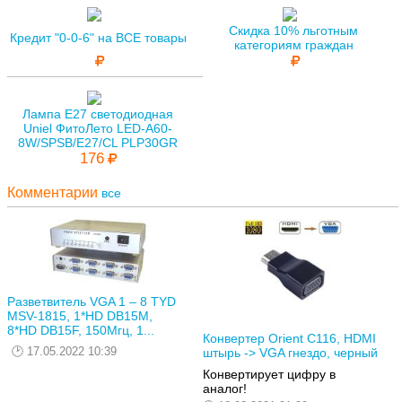
Скидка 10% льготным
Кредит "0-0-6" на ВСЕ товары
категориям граждан
Лампа E27 светодиодная
Uniel ФитоЛето LED-A60-
8W/SPSB/E27/CL PLP30GR
176
Комментарии
все
Разветвитель VGA 1 – 8 TYD
MSV-1815, 1*HD DB15M,
8*HD DB15F, 150Мгц, 1...
Конвертер Orient C116, HDMI
17.05.2022 10:39
штырь -> VGA гнездо, черный
Конвертирует цифру в
аналог!