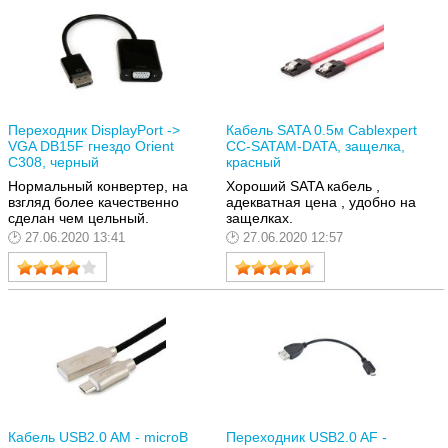
Переходник DisplayPort ->
Кабель SATA 0.5м Cablexpert
VGA DB15F гнездо Orient
CC-SATAM-DATA, защелка,
C308, черный
красный
Нормальный конвертер, на
Хороший SATA кабель ,
взгляд более качественно
адекватная цена , удобно на
сделан чем цельный.
защелках.
27.06.2020 13:41
27.06.2020 12:57
Кабель USB2.0 AM - microB
Переходник USB2.0 AF -