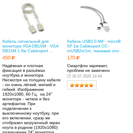
Кабель сигнальный для
Кабель USB2.0 AM - microB
монитора VGA DB15M - VGA
5P 1м Cablexpert CC-
DB15M 1.8м Cablexpert ...
mUSB2sr1m, тканевая опл...
450
170
Надёжная и плотная
Смартфон заряжает,
фиксация в разъёмах
проблем не замечено
ноутбука и монитора.
26.07.2020 14:44
Несмотря на толщину кабеля
- он очень лёгкий, мягкий и
гибкий. Изображение
1920х1080, 60 Гц, на 24"
мониторе - четкое и без
артефактов. При
подключении к
выключенному ноутбуку, при
его включении, сразу же
отобразил загрузочный экран
ноута в родном (1920х1080)
разрешении 24" монитора.