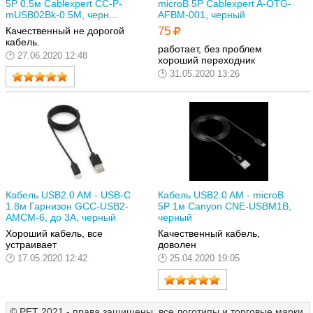
5P 0.5м Cablexpert CC-P-
microB 5P Cablexpert A-OTG-
mUSB02Bk-0.5M, черн...
AFBM-001, черный
75
Качественный не дорогой
кабель.
работает, без проблем
27.06.2020 12:48
хороший переходник
31.05.2020 13:26
Кабель USB2.0 AM - USB-C
Кабель USB2.0 AM - microB
1.8м Гарнизон GCC-USB2-
5P 1м Canyon CNE-USBM1B,
AMCM-6, до 3А, черный
черный
Хороший кабель, все
Качественный кабель,
устраивает
доволен
17.05.2020 12:42
25.04.2020 19:05
© РЕТ 2021 - права защищены, все логотипы и торговые марки