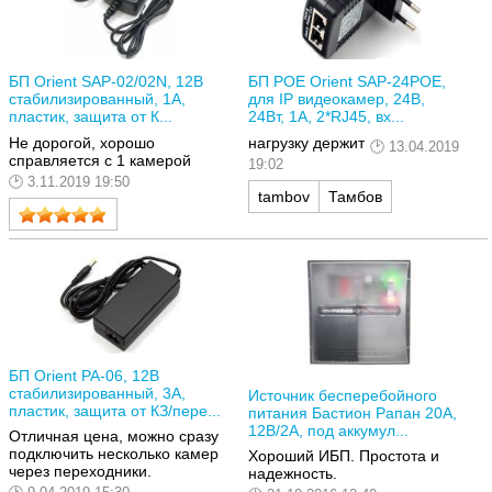
БП Orient SAP-02/02N, 12В
БП POE Orient SAP-24POE,
стабилизированный, 1А,
для IP видеокамер, 24В,
пластик, защита от К...
24Вт, 1А, 2*RJ45, вх...
Не дорогой, хорошо
нагрузку держит
13.04.2019
справляется с 1 камерой
19:02
3.11.2019 19:50
tambov
Тамбов
БП Orient PA-06, 12В
стабилизированный, 3А,
Источник бесперебойного
пластик, защита от КЗ/пере...
питания Бастион Рапан 20А,
12В/2А, под аккумул...
Отличная цена, можно сразу
подключить несколько камер
Хороший ИБП. Простота и
через переходники.
надежность.