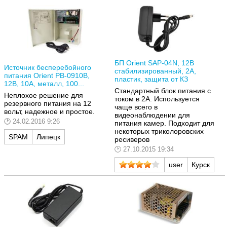
БП Orient SAP-04N, 12В
Источник бесперебойного
стабилизированный, 2А,
питания Orient PB-0910B,
пластик, защита от КЗ
12В, 10А, металл, 100...
Стандартный блок питания с
Неплохое решение для
током в 2А. Используется
резервного питания на 12
чаще всего в
вольт, надежное и простое.
видеонаблюдении для
24.02.2016 9:26
питания камер. Подходит для
некоторых триколоровских
SPAM
Липецк
ресиверов
27.10.2015 19:34
user
Курск