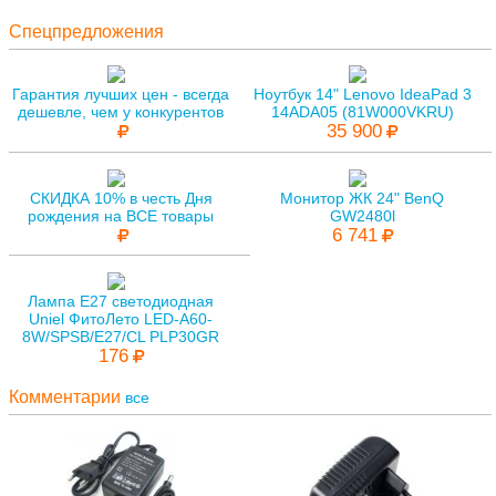
Спецпредложения
Гарантия лучших цен - всегда
Ноутбук 14" Lenovo IdeaPad 3
дешевле, чем у конкурентов
14ADA05 (81W000VKRU)
35 900
СКИДКА 10% в честь Дня
Монитор ЖК 24" BenQ
рождения на ВСЕ товары
GW2480l
6 741
Лампа E27 светодиодная
Uniel ФитоЛето LED-A60-
8W/SPSB/E27/CL PLP30GR
176
Комментарии
все