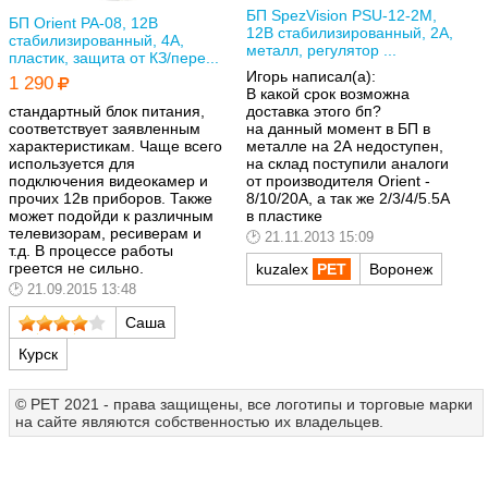
БП SpezVision PSU-12-2M,
БП Orient PA-08, 12В
12В стабилизированный, 2А,
стабилизированный, 4А,
металл, регулятор ...
пластик, защита от КЗ/пере...
Игорь написал(а):
1 290
В какой срок возможна
доставка этого бп?
стандартный блок питания,
на данный момент в БП в
соответствует заявленным
металле на 2А недоступен,
характеристикам. Чаще всего
на склад поступили аналоги
используется для
от производителя Orient -
подключения видеокамер и
8/10/20А, а так же 2/3/4/5.5А
прочих 12в приборов. Также
в пластике
может подойди к различным
телевизорам, ресиверам и
21.11.2013 15:09
т.д. В процессе работы
греется не сильно.
kuzalex
Воронеж
21.09.2015 13:48
Саша
Курск
© РЕТ 2021 - права защищены, все логотипы и торговые марки
на сайте являются собственностью их владельцев.