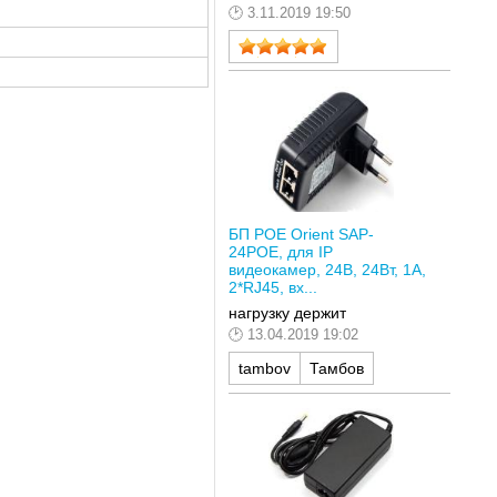
3.11.2019 19:50
БП POE Orient SAP-
24POE, для IP
видеокамер, 24В, 24Вт, 1А,
2*RJ45, вх...
нагрузку держит
13.04.2019 19:02
tambov
Тамбов