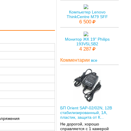
Компьютер Lenovo
ThinkCentre M79 SFF
6 500
Монитор ЖК 19" Philips
193V5LSB2
4 287
Комментарии
все
БП Orient SAP-02/02N, 12В
стабилизированный, 1А,
пластик, защита от К...
напряжения
Не дорогой, хорошо
справляется с 1 камерой