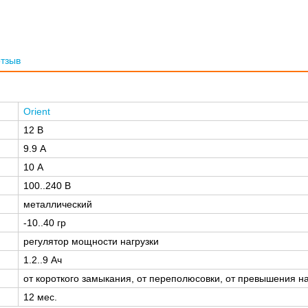
отзыв
Orient
12 В
9.9 А
10 А
100..240 В
металлический
-10..40 гр
регулятор мощности нагрузки
1.2..9 Ач
от короткого замыкания, от переполюсовки, от превышения 
12 мес.