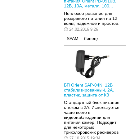
питания Orient PB-0910B,
12В, 10А, металл, 100...
Неплохое решение для
резервного питания на 12
вольт, надежное и простое.
24.02.2016 9:26
SPAM
Липецк
БП Orient SAP-04N, 12В
стабилизированный, 2А,
пластик, защита от КЗ
Стандартный блок питания
с током в 2А. Используется
чаще всего в
видеонаблюдении для
питания камер. Подходит
для некоторых
триколоровских ресиверов
27.10.2015 19:34