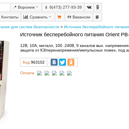
📍 Воронеж
📱 8(473) 277-93-39
Сравнить
👫
📙
тания для систем безопасности
>
Источник бесперебойного питани
Источник бесперебойного питания Orient P
12В, 10А, металл, 100..240В, 9 каналов вых. напряжени
защита от КЗ/перенапряжения/импульсных помех, под ак
Код
963102
Оплата