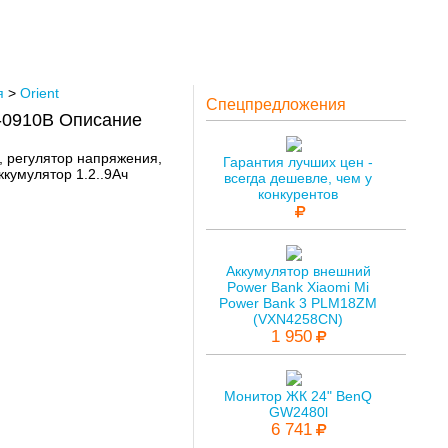
я
>
Orient
Спецпредложения
B-0910B Описание
я, регулятор напряжения,
Гарантия лучших цен -
кумулятор 1.2..9Ач
всегда дешевле, чем у
конкурентов
Аккумулятор внешний
Power Bank Xiaomi Mi
Power Bank 3 PLM18ZM
(VXN4258CN)
1 950
Монитор ЖК 24" BenQ
GW2480l
6 741