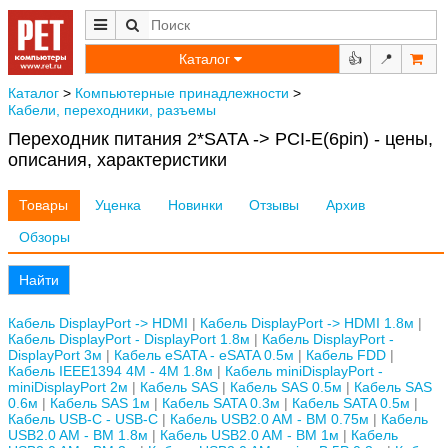
Каталог
👍
📍
Каталог
>
Компьютерные принадлежности
>
Кабели, переходники, разъемы
Переходник питания 2*SATA -> PCI-E(6pin) - цены,
описания, характеристики
Товары
Уценка
Новинки
Отзывы
Архив
Обзоры
Найти
Кабель DisplayPort -> HDMI
Кабель DisplayPort -> HDMI 1.8м
Кабель DisplayPort - DisplayPort 1.8м
Кабель DisplayPort -
DisplayPort 3м
Кабель eSATA - eSATA 0.5м
Кабель FDD
Кабель IEEE1394 4M - 4M 1.8м
Кабель miniDisplayPort -
miniDisplayPort 2м
Кабель SAS
Кабель SAS 0.5м
Кабель SAS
0.6м
Кабель SAS 1м
Кабель SATA 0.3м
Кабель SATA 0.5м
Кабель USB-C - USB-C
Кабель USB2.0 AM - BM 0.75м
Кабель
USB2.0 AM - BM 1.8м
Кабель USB2.0 AM - BM 1м
Кабель