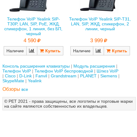
Телефон VoIP Yealink SIP-
Телефон VoIP Yealink SIP-T31,
T30P, LAN, SIP, PoE, ЖКД,
LAN, SIP, ЖКД, спикерфон, 2
спикерфон, 1 линия, без БП,
линии, черный
черный
4 590
3 999
Наличие
Наличие
Консоль расширения клавиатуры
Модуль расширения
Телефон VoIP
Телефон VoIP беспроводной
Шлюз VoIP
Cisco
D-Link
Fanvil
Grandstream
PLANET
Siemens
SkypeMate
Yealink
Обзоры
все
© РЕТ 2021 - права защищены, все логотипы и торговые марки
на сайте являются собственностью их владельцев.