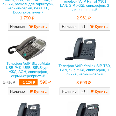
Телефон VoIP Fanvil X301,
линии, разъем для гарнитуры,
LAN, SIP, ЖКД, спикерфон, 2
черный-серый, без Б.П.,
линии, черный
Восстановленный
2 961
1 790
Наличие
Наличие
Телефон VoIP SkypeMate
Телефон VoIP Yealink SIP-T30,
USB-P4K, USB, SIP/Skype,
LAN, SIP, ЖКД, спикерфон, 1
ЖКД, АОН, спикерфон,
линия, черный-серый
серый-серебристый
590
3 699
1 716
-1 126
Наличие
Наличие