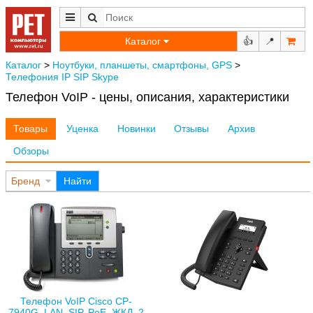
Каталог
👍
📍
Каталог
>
Ноутбуки, планшеты, смартфоны, GPS
>
Телефония IP SIP Skype
Телефон VoIP - цены, описания, характеристики
Товары
Уценка
Новинки
Отзывы
Архив
Обзоры
Бренд
Найти
Телефон VoIP Cisco CP-
7940G, LAN, SIP, PoE, ЖКД, 2