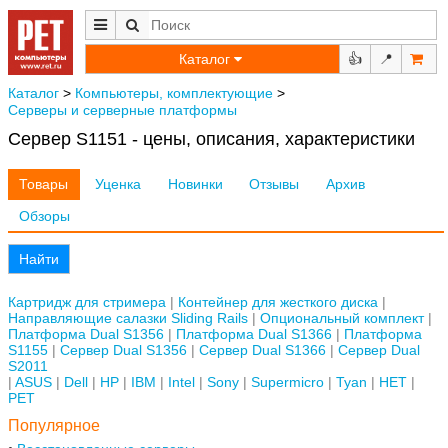
Каталог
👍
📍
Каталог
>
Компьютеры, комплектующие
>
Серверы и серверные платформы
Сервер S1151 - цены, описания, характеристики
Товары
Уценка
Новинки
Отзывы
Архив
Обзоры
Найти
Картридж для стримера
Контейнер для жесткого диска
Направляющие салазки Sliding Rails
Опциональный комплект
Платформа Dual S1356
Платформа Dual S1366
Платформа
S1155
Сервер Dual S1356
Сервер Dual S1366
Сервер Dual
S2011
ASUS
Dell
HP
IBM
Intel
Sony
Supermicro
Tyan
НЕТ
РЕТ
Популярное