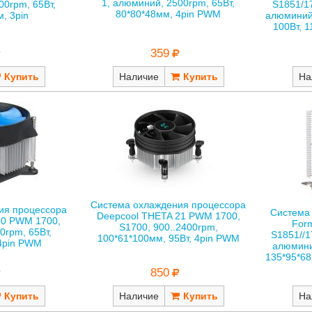
1, алюминий, 2500rpm, 65Вт,
00rpm, 65Вт,
S1851/1
80*80*48мм, 4pin PWM
, 3pin
алюминий
100Вт, 
359
Наличие
На
Система охлаждения процессора
ия процессора
Система
Deepcool THETA 21 PWM 1700,
20 PWM 1700,
Form
S1700, 900..2400rpm,
0rpm, 65Вт,
S1851//1
100*61*100мм, 95Вт, 4pin PWM
4pin PWM
алюмини
135*95*68
850
Наличие
На