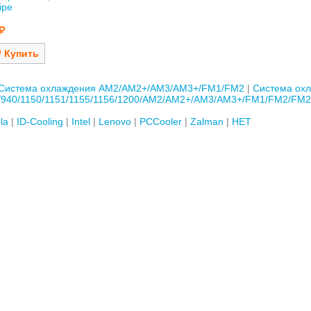
ipe
Система охлаждения AM2/AM2+/AM3/AM3+/FM1/FM2
Система ох
/940/1150/1151/1155/1156/1200/AM2/AM2+/AM3/AM3+/FM1/FM2/FM
la
ID-Cooling
Intel
Lenovo
PCCooler
Zalman
НЕТ