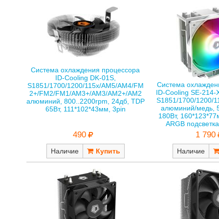
Система охлаждения процессора
ID-Cooling DK-01S,
Система охлажден
S1851/1700/1200/115x/AM5/AM4/FM
ID-Cooling SE-214-
2+/FM2/FM1/AM3+/AM3/AM2+/AM2
S1851/1700/1200/1
алюминий, 800..2200rpm, 24дб, TDP
алюминий/медь, 5
65Вт, 111*102*43мм, 3pin
180Вт, 160*123*77
ARGB подсветка,
490
1 790
Наличие
Наличие