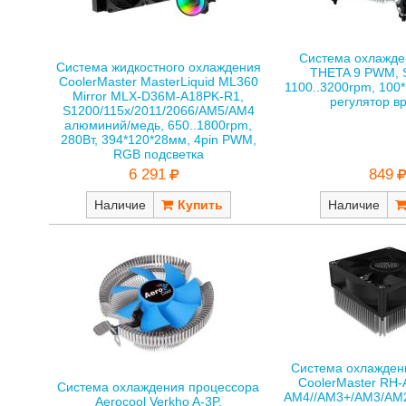
Система охлажде
Система жидкостного охлаждения
THETA 9 PWM, S
CoolerMaster MasterLiquid ML360
1100..3200rpm, 100*
Mirror MLX-D36M-A18PK-R1,
регулятор в
S1200/115x/2011/2066/AM5/AM4
алюминий/медь, 650..1800rpm,
280Вт, 394*120*28мм, 4pin PWM,
RGB подсветка
849
6 291
Наличие
Наличие
Система охлажден
CoolerMaster RH-
Система охлаждения процессора
AM4//AM3+/AM3/AM
Aerocool Verkho A-3P,