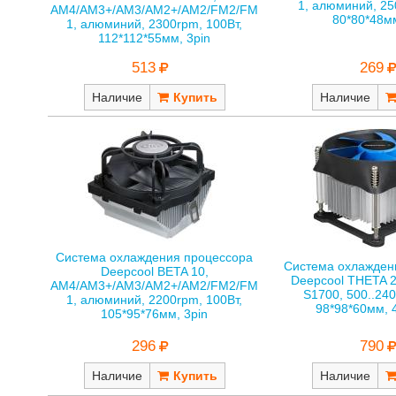
1, алюминий, 25
AM4/AM3+/AM3/AM2+/AM2/FM2/FM
80*80*48мм
1, алюминий, 2300rpm, 100Вт,
112*112*55мм, 3pin
513
269
Наличие
Наличие
Система охлаждения процессора
Система охлажден
Deepcool BETA 10,
Deepcool THETA 
AM4/AM3+/AM3/AM2+/AM2/FM2/FM
S1700, 500..240
1, алюминий, 2200rpm, 100Вт,
98*98*60мм, 
105*95*76мм, 3pin
296
790
Наличие
Наличие