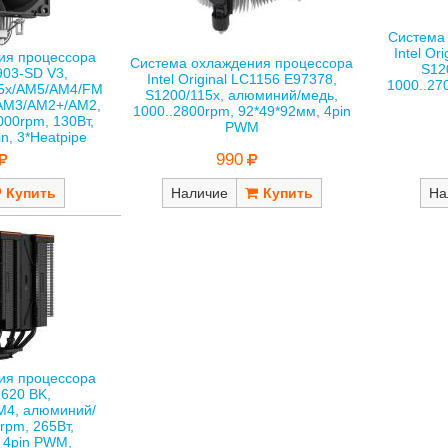
Система
Intel Or
ия процессора
Система охлаждения процессора
S12
903-SD V3,
Intel Original LC1156 E97378,
1000..27
15x/AM5/AM4/FM
S1200/115x, алюминий/медь,
AM3/AM2+/AM2,
1000..2800rpm, 92*49*92мм, 4pin
00rpm, 130Вт,
PWM
n, 3*Heatpipe
990
Наличие
На
ия процессора
620 BK,
M4, алюминий/
rpm, 265Вт,
 4pin PWM,