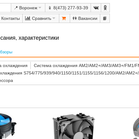
📍 Воронеж
📱 8(473) 277-93-39
Сравнить
👫
📙
сания, характеристики
бзоры
а охлаждения
Система охлаждения AM2/AM2+/AM3/AM3+/FM1/F
хлаждения S754/775/939/940/1150/1151/1155/1156/1200/AM2/AM
ессора