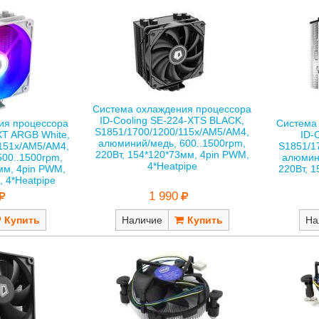
Система охлаждения процессора
ID-Cooling SE-224-XTS BLACK,
ия процессора
Система
S1851/1700/1200/115x/AM5/AM4,
XT ARGB White,
ID-
алюминий/медь, 600..1500rpm,
151x/AM5/AM4,
S1851/1
220Вт, 154*120*73мм, 4pin PWM,
00..1500rpm,
алюмини
4*Heatpipe
мм, 4pin PWM,
220Вт, 
 4*Heatpipe
1 990
Наличие
На