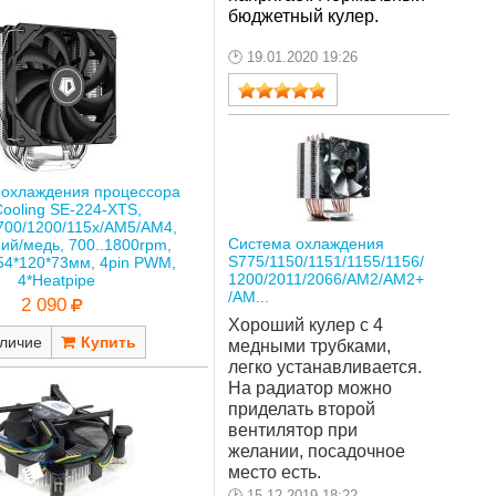
бюджетный кулер.
19.01.2020 19:26
 охлаждения процессора
Cooling SE-224-XTS,
700/1200/115x/AM5/AM4,
Система охлаждения
й/медь, 700..1800rpm,
S775/1150/1151/1155/1156/
154*120*73мм, 4pin PWM,
1200/2011/2066/AM2/AM2+
4*Heatpipe
/AM...
2 090
Хороший кулер с 4 
личие
медными трубками, 
легко устанавливается. 
На радиатор можно 
приделать второй 
вентилятор при 
желании, посадочное 
место есть. 
15.12.2019 18:22