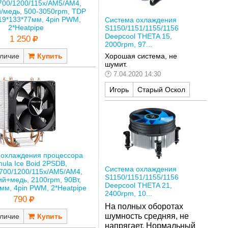
700/1200/115x/AM5/AM4,
/медь, 500-3050rpm, TDP
119*133*77мм, 4pin PWM,
Система охлаждения
2*Heatpipe
S1150/1151/1155/1156
Deepcool THETA 15,
1 250
2000rpm, 97...
личие
Хорошая система, не
шумит.
7.04.2020 14:30
Игорь
Старый Оскол
 охлаждения процессора
ula Ice Boid 2PSDB,
Система охлаждения
700/1200/115x/AM5/AM4,
S1150/1151/1155/1156
й+медь, 2100rpm, 90Вт,
Deepcool THETA 21,
мм, 4pin PWM, 2*Heatpipe
2400rpm, 10...
790
На полных оборотах
шумность средняя, не
личие
напрягает.
Нормальный