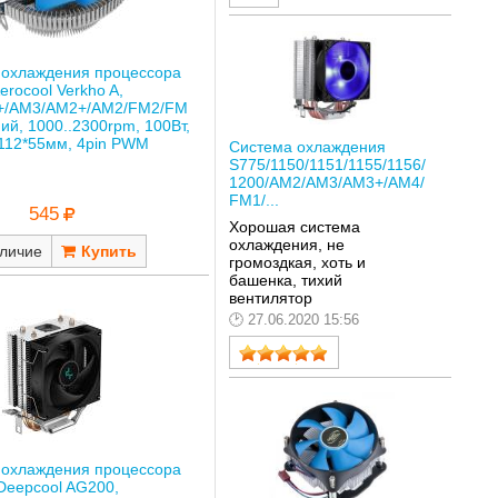
 охлаждения процессора
erocool Verkho A,
+/AM3/AM2+/AM2/FM2/FM
ий, 1000..2300rpm, 100Вт,
112*55мм, 4pin PWM
Система охлаждения
S775/1150/1151/1155/1156/
1200/AM2/AM3/AM3+/AM4/
FM1/...
545
Хорошая система
охлаждения, не
личие
громоздкая, хоть и
башенка, тихий
вентилятор
27.06.2020 15:56
 охлаждения процессора
Deepcool AG200,