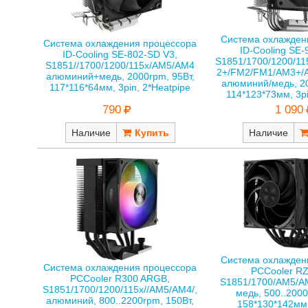
Система охлажден
Система охлаждения процессора
ID-Cooling SE-
ID-Cooling SE-802-SD V3,
S1851/1700/1200/1
S1851//1700/1200/115x/AM5/AM4
2+/FM2/FM1/AM3+/
алюминий+медь, 2000rpm, 95Вт,
алюминий/медь, 20
117*116*64мм, 3pin, 2*Heatpipe
114*123*73мм, 3pi
790
1 090
Наличие
Наличие
Система охлажден
Система охлаждения процессора
PCCooler RZ
PCCooler R300 ARGB,
S1851/1700/AM5/A
S1851/1700/1200/115x//AM5/AM4/,
медь, 500..2000
алюминий, 800..2200rpm, 150Вт,
158*130*142мм