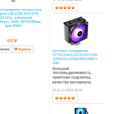
 охлаждения процессора
iginal LNC1156 (E97379),
00/115x, алюминий,
00rpm, 65Вт, 88*45*88мм,
4pin PWM
469
личие
Система охлаждения
S775/1150/1151/1155/1156/
1200/2011/2066/AM2/AM2+
/AM...
большая 
тепловыделяемость, 
приятная подсветка, 
качество материала.
15.12.2019 18:20