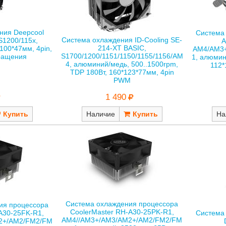
ния Deepcool
Система
Система охлаждения ID-Cooling SE-
1200/115x,
A
214-XT BASIC,
100*47мм, 4pin,
AM4/AM3
S1700/1200/1151/1150/1155/1156/AM
ращения
1, алюмин
4, алюминий/медь, 500..1500rpm,
112*
TDP 180Вт, 160*123*77мм, 4pin
PWM
1 490
Наличие
На
Система охлаждения процессора
ия процессора
CoolerMaster RH-A30-25PK-R1,
A30-25FK-R1,
Система
AM4//AM3+/AM3/AM2+/AM2/FM2/FM
2+/AM2/FM2/FM