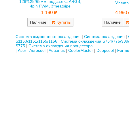
128*128*68мм, подсветка ARGB,
6*heatp
4pin PWM, 3*heatpipe
4 990
1 190
Наличие
Наличие
Система жидкостного охлаждения
Система охлаждения
S1150/1151/1155/1156
Система охлаждения S754/775/939
S775
Система охлаждения процессора
Acer
Aerocool
Aquarius
CoolerMaster
Deepcool
Formu