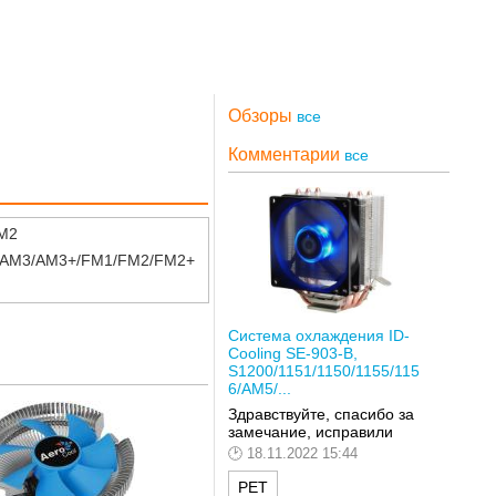
Обзоры
все
Комментарии
все
M2
2+/AM3/AM3+/FM1/FM2/FM2+
Система охлаждения ID-
Cooling SE-903-B,
S1200/1151/1150/1155/115
6/AM5/...
Здравствуйте, спасибо за
замечание, исправили
18.11.2022 15:44
РЕТ