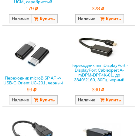
UCM, серебристый
328
179
Наличие
Наличие
Переходник miniDisplayPort -
DisplayPort Cablexpert A-
mDPM-DPF4K-01, до
Переходник microB 5P AF ->
3840*2160, 30Гц, черный
USB-C Orient UC-201, черный
99
390
Наличие
Наличие