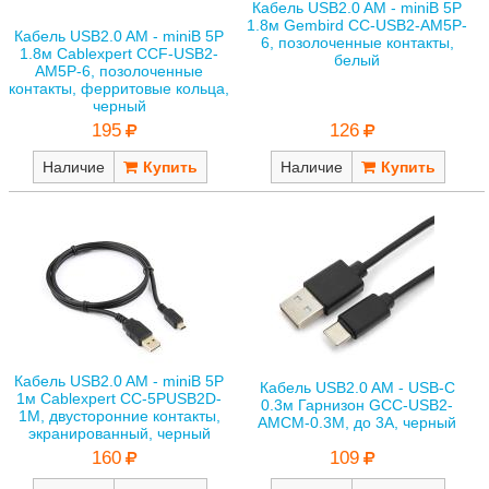
Кабель USB2.0 AM - miniB 5P
1.8м Gembird CC-USB2-AM5P-
Кабель USB2.0 AM - miniB 5P
6, позолоченные контакты,
1.8м Cablexpert CCF-USB2-
белый
AM5P-6, позолоченные
контакты, ферритовые кольца,
черный
126
195
Наличие
Наличие
Кабель USB2.0 AM - miniB 5P
Кабель USB2.0 AM - USB-C
1м Cablexpert CC-5PUSB2D-
0.3м Гарнизон GCC-USB2-
1M, двусторонние контакты,
AMCM-0.3M, до 3А, черный
экранированный, черный
109
160