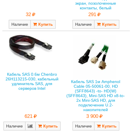
экран, позолоченные
контакты, белый
32
291
Наличие
Наличие
Кабель SAS 0.6м Chenbro
26H113215-030, кабельный
Кабель SAS 1м Amphenol
удлинитель SAS, для
Cable 05-50061-00, HD
серверов Intel
(SFF8643) -to- HD(W)
(SFF8643), Mini-SAS HD x8-to-
2x Mini-SAS HD, для
подключение U.2-
накопителей
621
3 900
Наличие
Наличие