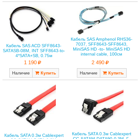
Кабель SAS Amphenol RHS36-
7037, SFF8643-SFF8643,
Кабель SAS ACD SFF8643-
MiniSAS HD -to- MiniSAS HD
SATASB-08M, INT SFF8643-to-
internal cable, 100см
4*SATA+SB, 0.75м
2 490
1 190
Наличие
Наличие
Кабель SATA 0.3м Cablexpert
Кабель SATA 0.3м Cablexpert
CC-SATAM-DATA90-0.3M, Г-