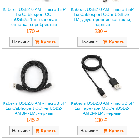
Кабель USB2.0 AM - microB 5P
Кабель USB2.0 AM - microB 5P
1м Cablexpert CC-
1м Cablexpert CC-mUSBDS-
mUSB2sr1m, тканевая
1M, двусторонние контакты,
оплетка, серебристый
черный
170
230
Наличие
Наличие
Кабель USB2.0 AM - microB 5P
Кабель USB2.0 AM - microB 5P
1м Cablexpert CCP-mUSB2-
1м Гарнизон GCC-mUSB2-
AMBM-1M, черный
AMBM-1M, черный
145
130
Наличие
Наличие