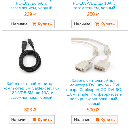
PC-189, до 6A, с
PC-189-VDE, до 10A, с
заземлением, черный
заземлением, черный
229
250
Наличие
Наличие
Кабель сигнальный для
Кабель сетевой монитор -
монитора DVI штырь - DVI
компьютер 5м Cablexpert PC-
штырь Cablexpert CC-DVI-6C,
189-VDE-5M, до 10A, с
1.8м, single link, ферритовые
заземлением, черный
кольца, экранированный,
серый
323
590
Наличие
Наличие