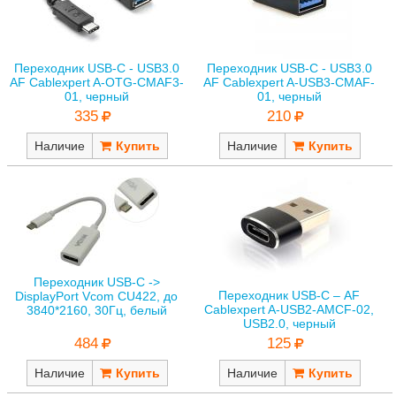
Переходник USB-C - USB3.0
Переходник USB-C - USB3.0
AF Cablexpert A-OTG-CMAF3-
AF Cablexpert A-USB3-CMAF-
01, черный
01, черный
335
210
Наличие
Наличие
Переходник USB-C ->
Переходник USB-С – AF
DisplayPort Vcom CU422, до
Cablexpert A-USB2-AMCF-02,
3840*2160, 30Гц, белый
USB2.0, черный
484
125
Наличие
Наличие