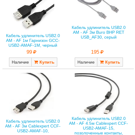
Кабель удлинитель USB2.0
AM - AF 3м Buro BHP RET
Кабель удлинитель USB2.0
USB_AF30, серый
AM - AF 1м Гарнизон GCC-
USB2-AMAF-1M, черный
195
99
Наличие
Наличие
Кабель удлинитель USB2.0
Кабель удлинитель USB2.0
AM - AF 4.5м Cablexpert CCF-
AM - AF 3м Cablexpert CCF-
USB2-AMAF-15,
USB2-AMAF-10,
позолоченные контакты,