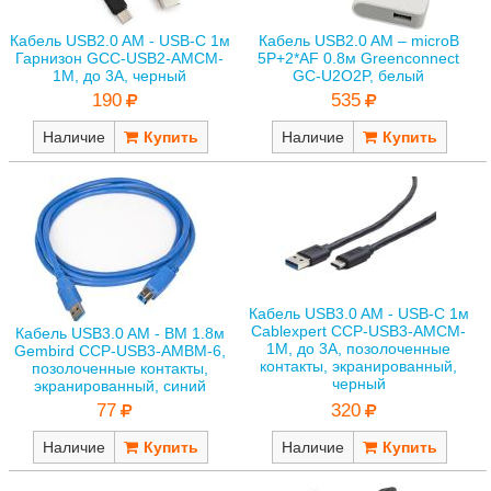
Кабель USB2.0 AM - USB-C 1м
Кабель USB2.0 AM – microB
Гарнизон GCC-USB2-AMCM-
5P+2*AF 0.8м Greenconnect
1M, до 3А, черный
GC-U2O2P, белый
190
535
Наличие
Наличие
Кабель USB3.0 AM - USB-C 1м
Cablexpert CCP-USB3-AMCM-
Кабель USB3.0 AM - BM 1.8м
1M, до 3А, позолоченные
Gembird CCP-USB3-AMBM-6,
контакты, экранированный,
позолоченные контакты,
черный
экранированный, синий
77
320
Наличие
Наличие