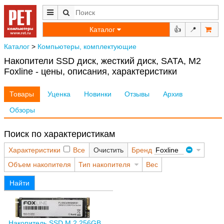
Каталог
👍
📍
Каталог
>
Компьютеры, комплектующие
Накопители SSD диск, жесткий диск, SATA, M2
Foxline - цены, описания, характеристики
Товары
Уценка
Новинки
Отзывы
Архив
Обзоры
Поиск по характеристикам
Характеристики
Все
Очистить
Бренд
Foxline
Объем накопителя
Тип накопителя
Вес
Найти
Накопитель SSD M.2 256GB