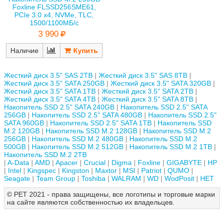
Foxline FLSSD256SME61,
PCIe 3.0 x4, NVMe, TLC,
1500/1100МБ/с
3 990
Наличие
Жесткий диск 3.5" SAS 2TB
Жесткий диск 3.5" SAS 8TB
Жесткий диск 3.5" SATA 250GB
Жесткий диск 3.5" SATA 320GB
Жесткий диск 3.5" SATA 1TB
Жесткий диск 3.5" SATA 2TB
Жесткий диск 3.5" SATA 4TB
Жесткий диск 3.5" SATA 8TB
Накопитель SSD 2.5" SATA 240GB
Накопитель SSD 2.5" SATA
256GB
Накопитель SSD 2.5" SATA 480GB
Накопитель SSD 2.5"
SATA 960GB
Накопитель SSD 2.5" SATA 1TB
Накопитель SSD
M.2 120GB
Накопитель SSD M.2 128GB
Накопитель SSD M.2
256GB
Накопитель SSD M.2 480GB
Накопитель SSD M.2
500GB
Накопитель SSD M.2 512GB
Накопитель SSD M.2 1TB
Накопитель SSD M.2 2TB
A-Data
AMD
Apacer
Crucial
Digma
Foxline
GIGABYTE
HP
Intel
Kingspec
Kingston
Maxtor
MSI
Patriot
QUMO
Seagate
Team Group
Toshiba
WALRAM
WD
WodPosit
НЕТ
© РЕТ 2021 - права защищены, все логотипы и торговые марки
на сайте являются собственностью их владельцев.