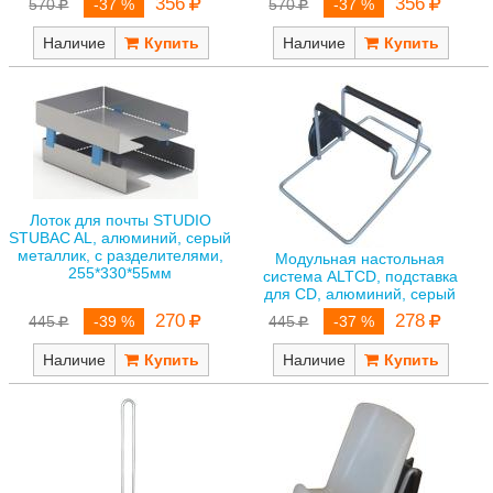
356
356
570
-37 %
570
-37 %
Наличие
Наличие
Лоток для почты STUDIO
STUBAC AL, алюминий, серый
металлик, с разделителями,
Модульная настольная
255*330*55мм
система ALTCD, подставка
для CD, алюминий, серый
270
278
445
-39 %
445
-37 %
Наличие
Наличие