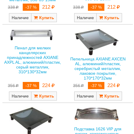
212
212
338
-37 %
338
-37 %
Наличие
Наличие
Пенал для мелких
канцелярских
принадлежностей AXIANE
Пепельница AXIANE AXCEN
AXPL AL, алюминий/пластик,
AL, алюминий/пластик,
серый металлик,
серебристый металлик,
310*130*32мм
лаковое покрытие,
170*170*32мм
224
224
356
-37 %
356
-37 %
Наличие
Наличие
Подставка 1626 VIP для
писем, кожзаменитель,