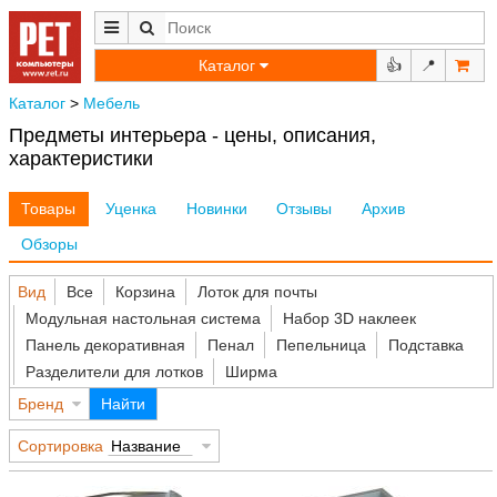
Каталог
👍
📍
Каталог
>
Мебель
Предметы интерьера - цены, описания,
характеристики
Товары
Уценка
Новинки
Отзывы
Архив
Обзоры
Вид
Все
Корзина
Лоток для почты
Модульная настольная система
Набор 3D наклеек
Панель декоративная
Пенал
Пепельница
Подставка
Разделители для лотков
Ширма
Бренд
Найти
Сортировка
Название