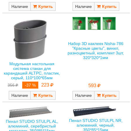
Наличие
Наличие
Набор 3D наклеек Nisha-786
"Красные цветы", винил,
разноцветный, комплект 3шт,
320*320*1мм
Модульная настольная
система стакан для
карандашей ALTPC, пластик,
серый, 110*100*65мм
223
593
356
-37 %
Наличие
Наличие
Пенал STUDIO STULPL NR,
Пенал STUDIO STULPL AL,
алюминий, черный,
алюминий, серебристый
350*85*15мм
металлик, 350*85*15мм