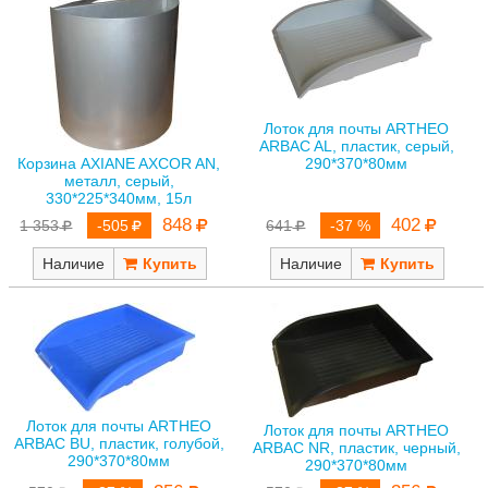
Лоток для почты ARTHEO
ARBAC AL, пластик, серый,
Корзина AXIANE AXCOR AN,
290*370*80мм
металл, серый,
330*225*340мм, 15л
848
402
1 353
-505
641
-37 %
Наличие
Наличие
Лоток для почты ARTHEO
Лоток для почты ARTHEO
ARBAC BU, пластик, голубой,
ARBAC NR, пластик, черный,
290*370*80мм
290*370*80мм