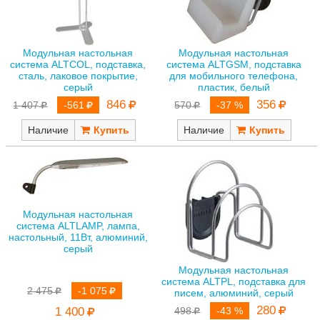
Модульная настольная
Модульная настольная
система ALTCOL, подставка,
система ALTGSM, подставка
сталь, лаковое покрытие,
для мобильного телефона,
серый
пластик, белый
846
356
1 407
-561
570
-37 %
Наличие
Наличие
Модульная настольная
система ALTLAMP, лампа,
настольный, 11Вт, алюминий,
серый
Модульная настольная
система ALTPL, подставка для
2 475
-1 075
писем, алюминий, серый
280
1 400
498
-43 %