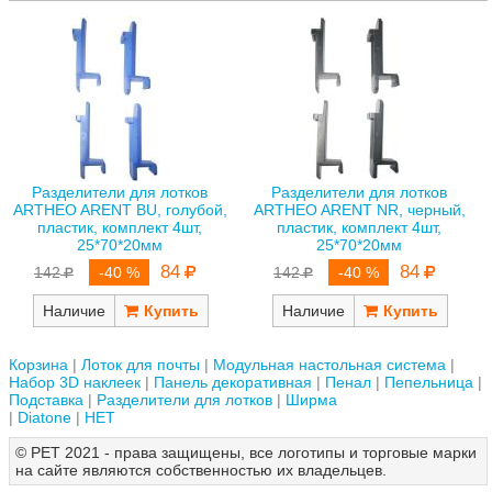
Разделители для лотков
Разделители для лотков
ARTHEO ARENT BU, голубой,
ARTHEO ARENT NR, черный,
пластик, комплект 4шт,
пластик, комплект 4шт,
25*70*20мм
25*70*20мм
84
84
142
-40 %
142
-40 %
Наличие
Наличие
Корзина
Лоток для почты
Модульная настольная система
Набор 3D наклеек
Панель декоративная
Пенал
Пепельница
Подставка
Разделители для лотков
Ширма
Diatone
НЕТ
© РЕТ 2021 - права защищены, все логотипы и торговые марки
на сайте являются собственностью их владельцев.