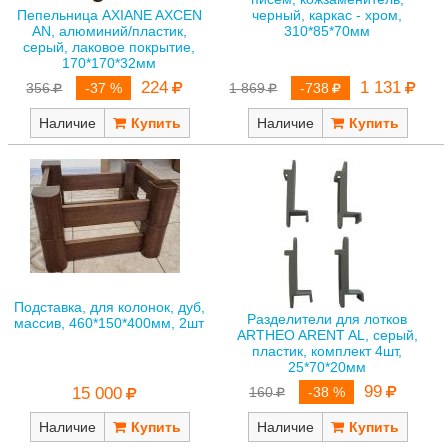
Пепельница AXIANE AXCEN
черный, каркас - хром,
AN, алюминий/пластик,
310*85*70мм
серый, лаковое покрытие,
170*170*32мм
224
1 131
356
-37 %
1 869
-738
Наличие
Наличие
Подставка, для колонок, дуб,
Разделители для лотков
массив, 460*150*400мм, 2шт
ARTHEO ARENT AL, серый,
пластик, комплект 4шт,
25*70*20мм
99
15 000
160
-38 %
Наличие
Наличие