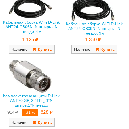
Кабельная сборка WiFi D-Link
Кабельная сборка WiFi D-Link
ANT24-CB06N, N штырь - N
ANT24-CB09N, N штырь - N
гнездо, 6м
гнездо, 9м
1 125
1 350
Наличие
Наличие
Комплект грозозащиты D-Link
ANT70-SP, 2.4ГГц, 1*N
штырь,1*N гнездо
628
914
-31 %
Наличие