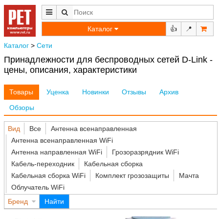
Каталог
👍
📍
Каталог
>
Сети
Принадлежности для беспроводных сетей D-Link -
цены, описания, характеристики
Товары
Уценка
Новинки
Отзывы
Архив
Обзоры
Вид
Все
Антенна всенаправленная
Антенна всенаправленная WiFi
Антенна направленная WiFi
Грозоразрядник WiFi
Кабель-переходник
Кабельная сборка
Кабельная сборка WiFi
Комплект грозозащиты
Мачта
Облучатель WiFi
Бренд
Найти