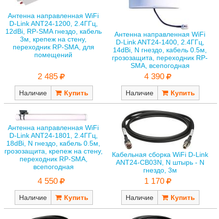
Антенна направленная WiFi
D-Link ANT24-1200, 2.4ГГц,
12dBi, RP-SMA гнездо, кабель
Антенна направленная WiFi
3м, крепеж на стену,
D-Link ANT24-1400, 2.4ГГц,
переходник RP-SMA, для
14dBi, N гнездо, кабель 0.5м,
помещений
грозозащита, переходник RP-
SMA, всепогодная
2 485
4 390
Наличие
Наличие
Антенна направленная WiFi
D-Link ANT24-1801, 2.4ГГц,
18dBi, N гнездо, кабель 0.5м,
грозозащита, крепеж на стену,
Кабельная сборка WiFi D-Link
переходник RP-SMA,
ANT24-CB03N, N штырь - N
всепогодная
гнездо, 3м
4 550
1 170
Наличие
Наличие