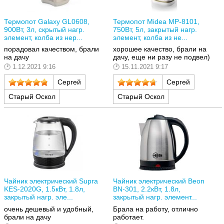
Термопот Galaxy GL0608,
Термопот Midea MP-8101,
900Вт, 3л, скрытый нагр.
750Вт, 5л, закрытый нагр.
элемент, колба из нер...
элемент, колба из не...
порадовал качеством, брали
хорошее качество, брали на
на дачу
дачу, еще ни разу не подвел)
1.12.2021 9:16
15.11.2021 9:17
Сергей
Сергей
Старый Оскол
Старый Оскол
Чайник электрический Supra
Чайник электрический Beon
KES-2020G, 1.5кВт, 1.8л,
BN-301, 2.2кВт, 1.8л,
закрытый нагр. эле...
закрытый нагр. элемент...
очень дешевый и удобный,
Брала на работу, отлично
брали на дачу
работает.