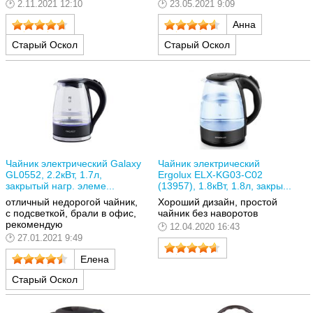
2.11.2021 12:10
23.05.2021 9:09
Анна
Старый Оскол
Старый Оскол
Чайник электрический Galaxy
Чайник электрический
GL0552, 2.2кВт, 1.7л,
Ergolux ELX-KG03-C02
закрытый нагр. элеме...
(13957), 1.8кВт, 1.8л, закры...
отличный недорогой чайник,
Хороший дизайн, простой
с подсветкой, брали в офис,
чайник без наворотов
рекомендую
12.04.2020 16:43
27.01.2021 9:49
Елена
Старый Оскол