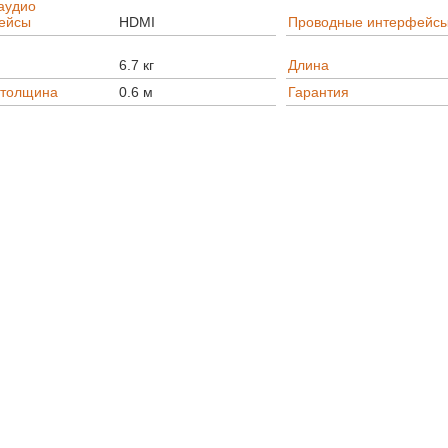
аудио
ейсы
HDMI
Проводные интерфейс
6.7 кг
Длина
/толщина
0.6 м
Гарантия