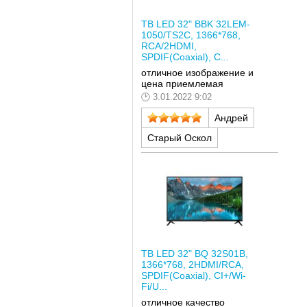
ТВ LED 32" BBK 32LEM-
1050/TS2C, 1366*768,
RCA/2HDMI,
SPDIF(Coaxial), C...
отличное изображение и
цена приемлемая
3.01.2022 9:02
Андрей
Старый Оскол
ТВ LED 32" BQ 32S01B,
1366*768, 2HDMI/RCA,
SPDIF(Coaxial), CI+/Wi-
Fi/U...
отличное качество