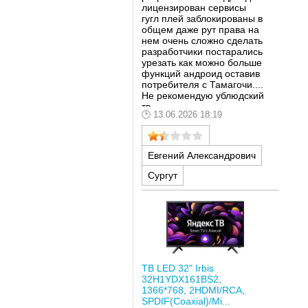
лицензирован сервисы
гугл плей заблокированы в
общем даже рут права на
нем очень сложно сделать
разработчики постарались
урезать как можно больше
функций андроид оставив
потребителя с Тамагочи....
Не рекомендую ублюдский
тв
13.06.2026 18:19
Евгений Александрович
Сургут
ТВ LED 32" Irbis
32H1YDX161BS2,
1366*768, 2HDMI/RCA,
SPDIF(Coaxial)/Mi...