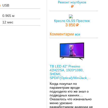
Ремонт ноутбуков
ы
USB
0.965 м
Кресло OLSS Престиж
12 мес
3 850
Комментарии
все
ТВ LED 42" Presino
42H22SA, 1920*1080,
3HDMI,
SPDIF(Optical)/MiniJack,...
Когда покупал по
параметрам вроде
подходило кто же знал о
подводных камнях....
Оказалось что изначально
меню урезано
разработчиком андроид не