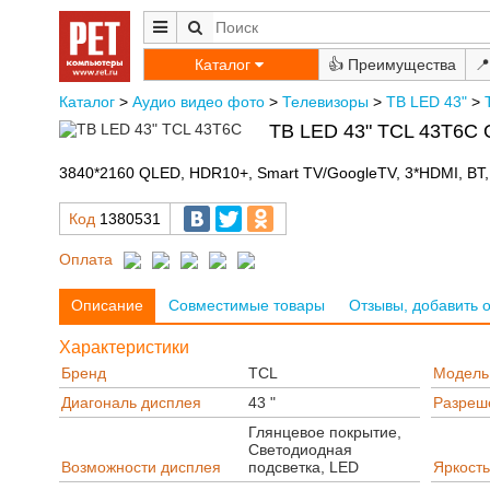
Каталог
👍
📍
Каталог
>
Аудио видео фото
>
Телевизоры
>
ТВ LED 43"
>
ТВ LED 43" TCL 43T6C 
3840*2160 QLED, HDR10+, Smart TV/GoogleTV, 3*HDMI, BT, W
Код
1380531
Оплата
Описание
Совместимые товары
Отзывы, добавить 
Характеристики
Бренд
TCL
Модель
Диагональ дисплея
43 "
Разреш
Глянцевое покрытие,
Светодиодная
Возможности дисплея
подсветка, LED
Яркость