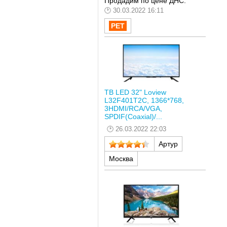
Продадим по цене ДНС.
30.03.2022 16:11
ТВ LED 32" Loview
L32F401T2C, 1366*768,
3HDMI/RCA/VGA,
SPDIF(Coaxial)/...
26.03.2022 22:03
Артур
Москва