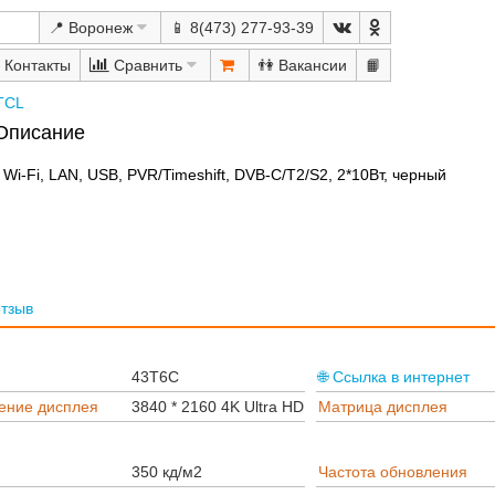
📍 Воронеж
📱 8(473) 277-93-39
Сравнить
👫
📙
TCL
Описание
i-Fi, LAN, USB, PVR/Timeshift, DVB-C/T2/S2, 2*10Вт, черный
отзыв
43T6C
🌐 Ссылка в интернет
ение дисплея
3840 * 2160 4K Ultra HD
Матрица дисплея
350 кд/м2
Частота обновления