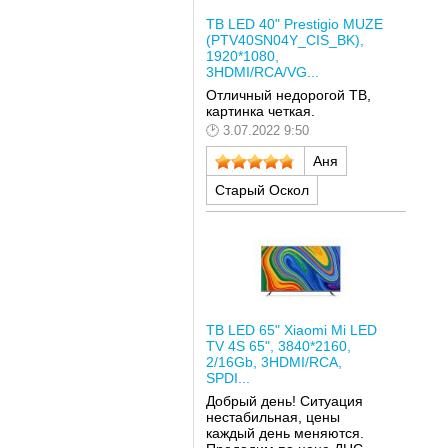
ТВ LED 40" Prestigio MUZE
(PTV40SN04Y_CIS_BK),
1920*1080,
3HDMI/RCA/VG...
Отличный недорогой ТВ,
картинка четкая.
3.07.2022 9:50
Аня
Старый Оскол
ТВ LED 65" Xiaomi Mi LED
TV 4S 65", 3840*2160,
2/16Gb, 3HDMI/RCA,
SPDI...
Добрый день! Ситуация
нестабильная, цены
каждый день меняются.