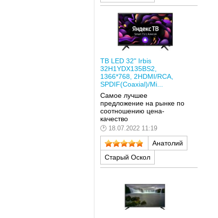
ТВ LED 32" Irbis
32H1YDX135BS2,
1366*768, 2HDMI/RCA,
SPDIF(Coaxial)/Mi...
Самое лучшее
предложение на рынке по
соотношению цена-
качество
18.07.2022 11:19
Анатолий
Старый Оскол