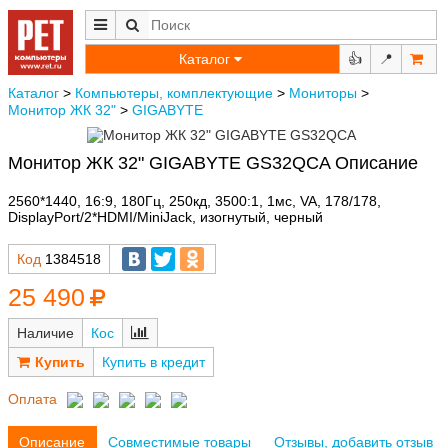
Каталог
👍
📍
Каталог
>
Компьютеры, комплектующие
>
Мониторы
>
Монитор ЖК 32"
>
GIGABYTE
Монитор ЖК 32" GIGABYTE GS32QCA Описание
2560*1440, 16:9, 180Гц, 250кд, 3500:1, 1мс, VA, 178/178,
DisplayPort/2*HDMI/MiniJack, изогнутый, черный
Код
1384518
25 490
Наличие
Кос
Купить в кредит
Оплата
Описание
Совместимые товары
Отзывы, добавить отзыв