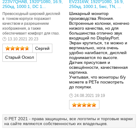
223V7QHAB, 1920*1080, 16:9,
EV2316W, 1920*1080, 16:9,
250кд, 1000:1, DC 1...
250кд, 1000:1, 5мс, TN, ...
Шикарный монитор
Превосходный широкий дисплей
производства Япония.
в тонком корпусе поражает
Встроенные колонки, конечно
качеством и разрешением
низкого качества, но для
изображения, а также
большинства отлично звук
обеспечивает комфорт для глаз.
входящий по DisplayPort.
13.10.2021 20:23
Экран крутиться, т.е можно и
вертикально, нога очень
Сергей
удобно нагибается, дисплей
Старый Оскол
поднимается по высоте.
Датчик присутсвия и
освещённости, качественная
картинка.
Учитывая, что мониторы б/у
можете в РЕТе посмотреть
до покупки.
24.08.2021 19:19
© РЕТ 2021 - права защищены, все логотипы и торговые марки
на сайте являются собственностью их владельцев.