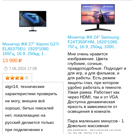
Монитор ЖК 24" Samsung
F24T350FHM, 1920*1080,
Монитор ЖК 27" Xiaomi G27i
75Гц, 16:9, 250кд, 1000:...
ELA5375EU, 1920*1080,
165Гц, 16:9, 250кд, 1...
Мне очень нравится
изображение. Цвета
13 990
глубокие, сочные,
правдоподобные. Подходит и
7.06.2024 17:09
для игр, и для фильмов, и
для работы. Есть режим
защиты глаз, при котором
algri14, технические
удобно работать в темноте.
Узкая рамка. Работает как
характеристики проверить
через HDMI, так и от VGA.
не могу, внешне всё
Доступна динамическая
яркость в зависимости от
хорошо, битых пикселей
освещения в комнате.
нет, локализацию на
Пара маленьких минусов - 1.
русский делается только
Довольно массивная
при подключении к
подставка, занимает много
30.05.2024 13:41