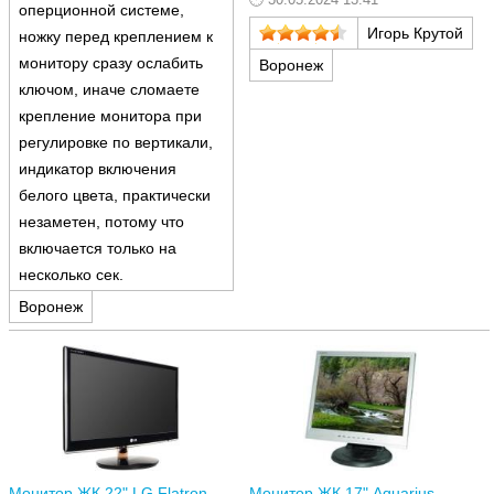
места на столе, создаёт
оперционной системе,
пространство позади
Игорь Крутой
ножку перед креплением к
монитора 13 см. Поэтому
буду покупать кронштейн,
монитору сразу ослабить
Воронеж
чтобы повесить на стену. 2.
ключом, иначе сломаете
UK вилка. Пришлось покупать
отдельно русскую за 350
крепление монитора при
рублей.
регулировке по вертикали,
индикатор включения
белого цвета, практически
незаметен, потому что
включается только на
несколько сек.
Воронеж
Монитор ЖК 22" LG Flatron
Монитор ЖК 17" Aquarius