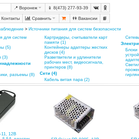
📍 Воронеж
📱 8(473) 277-93-39
Сравнить
👫
📙
онаблюдение
>
Источники питания для систем безопасности
я для систем
Картридеры, считыватели карт
Сетевы
памяти (1)
Электрик
ы (5)
Контейнеры адаптеры жестких
Блоки 
дисков (4)
устрой
 (3)
Разветвители и удлинители
адапте
рабочих мест, видеосигнала,
инадлежности
Светил
принтеров (8)
проже
Сети (4)
ики, разъемы (8)
гирлян
Кабель витая пара (2)
-11, 12В
 5.5А, пластик,