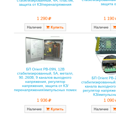
стабилизированный, 4А, пластик,
защита о
защита от КЗ/перенапряжения
1 290
1 190
Наличие
Наличие
БП Orient PB-09N, 12В
стабилизированный, 5А, металл,
90..260В, 9 каналов выходного
БП Orient PB-
напряжения, регулятор
стабилизированный,
напряжения, защита от КЗ/
канала выходного
перенапряжения/импульсных помех
регулятор напряже
КЗ/импульсн
1 936
1 090
Наличие
Наличие