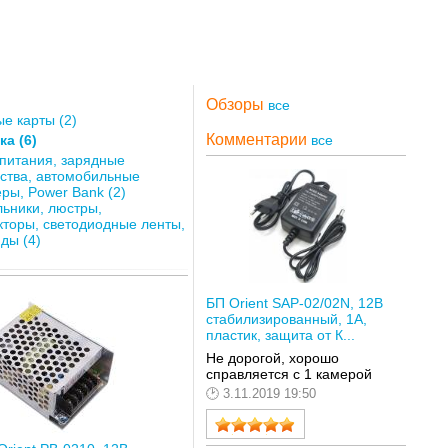
Обзоры
все
е карты (2)
Комментарии
а (6)
все
питания, зарядные
ства, автомобильные
ры, Power Bank (2)
ьники, люстры,
кторы, светодиодные ленты,
ды (4)
БП Orient SAP-02/02N, 12В
стабилизированный, 1А,
пластик, защита от К...
Не дорогой, хорошо
справляется с 1 камерой
3.11.2019 19:50