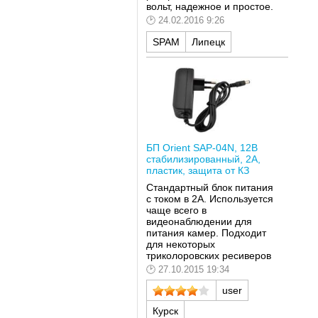
вольт, надежное и простое.
24.02.2016 9:26
SPAM
Липецк
БП Orient SAP-04N, 12В
стабилизированный, 2А,
пластик, защита от КЗ
Стандартный блок питания
с током в 2А. Используется
чаще всего в
видеонаблюдении для
питания камер. Подходит
для некоторых
триколоровских ресиверов
27.10.2015 19:34
user
Курск