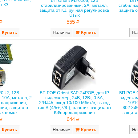
БП Orient PB-0205, 12В
БП 
т КЗ
стабилизированный, 2А, металл,
стабилиз
защита от КЗ, ручная регулировка
защита о
Uвых
555
Наличие
На
20U2, 12В
БП POE Orient SAP-24POE, для IP
БП POE O
 10А, металл, 2
видеокамер, 24В, 12Вт, 0.5А,
видеокам
 напряжения,
2*RJ45, вход 10/100 Мбит/с, выход
10/1
ния, защита от
тип B (4/5+,7/8-), пластик, защита от
802.3\8
ых помех
КЗ/перенапряжения
защита
644
Наличие
На