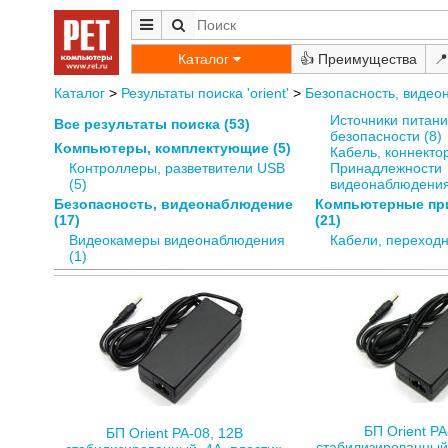
Каталог
👍
📍
Каталог
>
Результаты поиска 'orient'
>
Безопасность, виде
Источники питани
Все результаты поиска (53)
безопасности (8)
Компьютеры, комплектующие (5)
Кабель, коннектор
Контроллеры, разветвители USB
Принадлежности
(5)
видеонаблюдения
Безопасность, видеонаблюдение
Компьютерные пр
(17)
(21)
Видеокамеры видеонаблюдения
Кабели, переходн
(1)
БП Orient PA
БП Orient PA-08, 12В
стабилизированный,