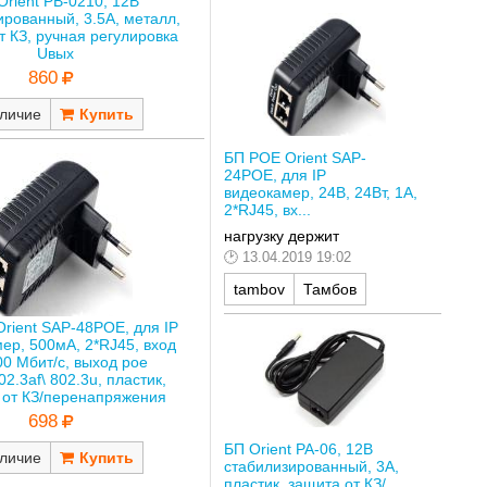
Orient PB-0210, 12В
ированный, 3.5А, металл,
т КЗ, ручная регулировка
Uвых
860
личие
БП POE Orient SAP-
24POE, для IP
видеокамер, 24В, 24Вт, 1А,
2*RJ45, вх...
нагрузку держит
13.04.2019 19:02
tambov
Тамбов
rient SAP-48POE, для IP
ер, 500мА, 2*RJ45, вход
00 Мбит/с, выход poe
02.3af\ 802.3u, пластик,
 от КЗ/перенапряжения
698
БП Orient PA-06, 12В
личие
стабилизированный, 3А,
пластик, защита от КЗ/