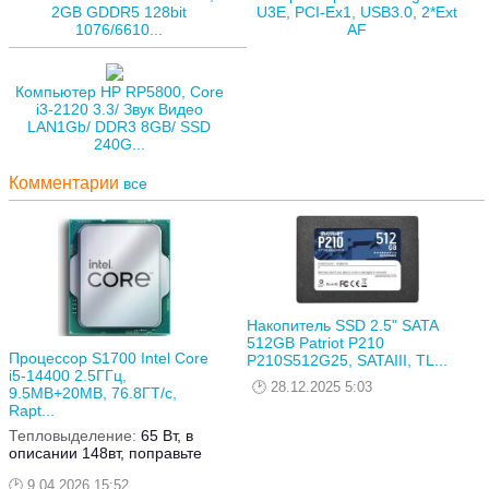
2GB GDDR5 128bit
U3E, PCI-Ex1, USB3.0, 2*Ext
1076/6610...
AF
Компьютер HP RP5800, Core
i3-2120 3.3/ Звук Видео
LAN1Gb/ DDR3 8GB/ SSD
240G...
Комментарии
все
Накопитель SSD 2.5" SATA
512GB Patriot P210
Процессор S1700 Intel Core
P210S512G25, SATAIII, TL...
i5-14400 2.5ГГц,
28.12.2025 5:03
9.5MB+20MB, 76.8ГТ/с,
Rapt...
Тепловыделение:
65 Вт, в
описании 148вт, поправьте
9.04.2026 15:52