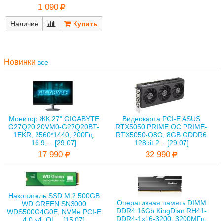
1 090
Наличие
Новинки
все
Монитор ЖК 27" GIGABYTE
Видеокарта PCI-E ASUS
G27Q20 20VM0-G27Q20BT-
RTX5050 PRIME OC PRIME-
1EKR, 2560*1440, 200Гц,
RTX5050-O8G, 8GB GDDR6
16:9,... [29.07]
128bit 2... [29.07]
17 990
32 990
Накопитель SSD M.2 500GB
Оперативная память DIMM
WD GREEN SN3000
DDR4 16Gb KingDian RH41-
WDS500G4G0E, NVMe PCI-E
DDR4-1х16-3200, 3200МГц,
4.0 x4, QL... [15.07]