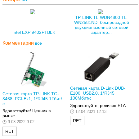
TP-LINK TL-WDN4800 TL-
WN2581ND, беспроводной
двухдиапазонный сетевой
Intel EXPI9402PTBLK
адаптер...
Комментарии
все
Сетевая карта D-Link DUB-
E100, USB2.0, 1*RJ45
Сетевая карта TP-LINK TG-
100Мбит/с
3468, PCI-Ex1, 1*RJ45 1Гбит/
с
Здравствуйте, ревизия E1A
Здравствуйте! Ценник в
12.04.2021 12:13
рынке.
RET
9.03.2022 9:02
RET