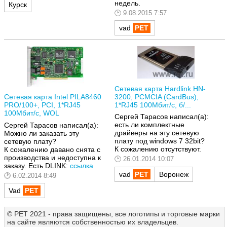
недель.
Курск
9.08.2015 7:57
vad
Сетевая карта Hardlink HN-
3200, PCMCIA (CardBus),
Сетевая карта Intel PILA8460
1*RJ45 100Мбит/с, б/...
PRO/100+, PCI, 1*RJ45
100Мбит/с, WOL
Сергей Тарасов написал(а):
есть ли комплектные
Сергей Тарасов написал(а):
драйверы на эту сетевую
Можно ли заказать эту
плату под windows 7 32bit?
сетевую плату?
К сожалению отсутствуют.
К сожалению давано снята с
производства и недоступна к
26.01.2014 10:07
заказу. Есть DLINK:
ссылка
vad
Воронеж
6.02.2014 8:49
Vad
© РЕТ 2021 - права защищены, все логотипы и торговые марки
на сайте являются собственностью их владельцев.