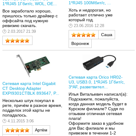
1*RJ45 100Мбит/с, ...
1*RJ45 1Гбит/с, WOL, OE...
Хоть и недорогая, но
Все заработало хорошо,
работает отлично уже
пришлось только драйвер с
который год.
оффсайта под нужную
ревизию скачать.
23.06.2016 12:28
2.03.2017 21:39
Саша
Воронеж
Сетевая карта Orico HR02-
U3, USB3.0, 1*RJ45 1Гбит/с,
Сетевая карта Intel Gigabit
3*AF, разветвител...
CT Desktop Adapter
EXPI9301CTBLK 893647, P...
Илья Витальевич написал(а):
Подскажите, пожалуйста,
Несколько штук покупал в
когда данная модель будет в
рете, причём в разное время,
Курском филиале? Судя по
подделок этой карты не
отзывам отличная сетевая
попадалось.
плата!
4.11.2015 3:06
Оформите заказ в удобном
для Вас филиале и мы
Артём
привезем в течении 1-2