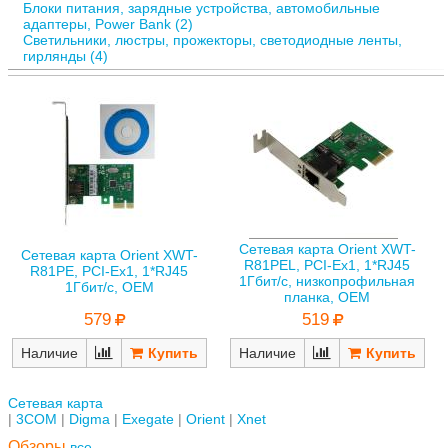
Блоки питания, зарядные устройства, автомобильные
адаптеры, Power Bank (2)
Светильники, люстры, прожекторы, светодиодные ленты,
гирлянды (4)
Сетевая карта Orient XWT-
Сетевая карта Orient XWT-
R81PEL, PCI-Ex1, 1*RJ45
R81PE, PCI-Ex1, 1*RJ45
1Гбит/с, низкопрофильная
1Гбит/с, OEM
планка, OEM
579
519
Наличие
Наличие
Сетевая карта
3COM
Digma
Exegate
Orient
Xnet
Обзоры
все