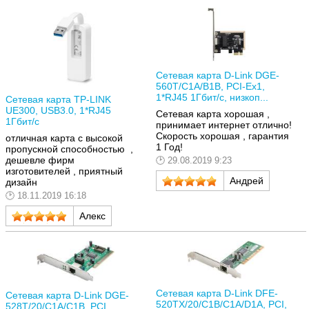
Сетевая карта D-Link DGE-
560T/C1A/B1B, PCI-Ex1,
1*RJ45 1Гбит/с, низкоп...
Сетевая карта TP-LINK
UE300, USB3.0, 1*RJ45
Сетевая карта хорошая ,
1Гбит/с
принимает интернет отлично!
Скорость хорошая , гарантия
отличная карта с высокой
1 Год!
пропускной способностью ,
дешевле фирм
29.08.2019 9:23
изготовителей , приятный
Андрей
дизайн
18.11.2019 16:18
Алекс
Сетевая карта D-Link DFE-
Сетевая карта D-Link DGE-
520TX/20/C1B/C1A/D1A, PCI,
528T/20/C1A/C1B, PCI,